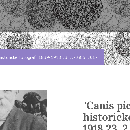
Dětem
Knihovna
Publikační činnost
Média
Sl
historické fotografii 1839-1918 23. 2. - 28. 5. 2017
"Canis pi
historick
1918 23. 2.