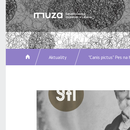
Aktuality
Muzeum
Akce
Aktuality
"Canis pictus" Pes na 