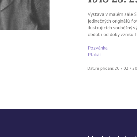
Výstava v malém sále S
jedinečných originálů fo
ilustrujících souběžný v
období od doby vzniku f
Pozvánka
Plakát
Datum přidání: 20 / 02 / 2