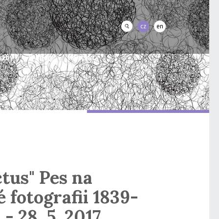
cz
en
užby
E-shop
Kontakty
ctus" Pes na
é fotografii 1839-
 - 28. 5. 2017