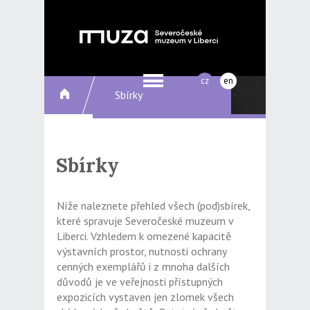
cz
en
Sbírky
Sbírky
Níže naleznete přehled všech (pod)sbírek,
které spravuje Severočeské muzeum v
Liberci. Vzhledem k omezené kapacitě
výstavních prostor, nutnosti ochrany
cenných exemplářů i z mnoha dalších
důvodů je ve veřejnosti přístupných
expozicích vystaven jen zlomek všech