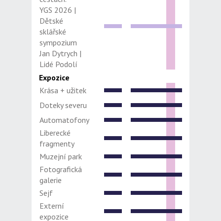
YGS 2026 |
Dětské
sklářské
sympozium
Jan Dytrych |
Lidé Podolí
Expozice
Krása + užitek
Doteky severu
Automatofony
Liberecké
fragmenty
Muzejní park
Fotografická
galerie
Sejf
Externí
expozice