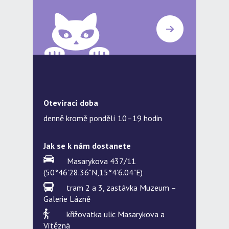
Otevírací doba
denně kromě pondělí 10–19 hodin
Jak se k nám dostanete
Masarykova 437/11
(50°46'28.36"N,15°4'6.04"E)
tram 2 a 3, zastávka Muzeum –
Galerie Lázně
křižovatka ulic Masarykova a
Vítězná