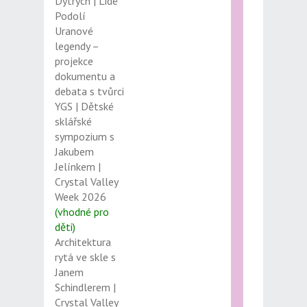
Dytrych | Lidé
Podolí
Uranové
legendy –
projekce
dokumentu a
debata s tvůrci
YGS | Dětské
sklářské
sympozium s
Jakubem
Jelínkem |
Crystal Valley
Week 2026
(vhodné pro
děti)
Architektura
rytá ve skle s
Janem
Schindlerem |
Crystal Valley