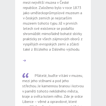
mezi největší muzea v České
republice. Založeno bylo v roce 1873
jako uměleckoprůmyslové muzeum a
v českých zemích je nejstarším
muzeem tohoto typu. Již v prvních
letech své existence se podařilo
shromáždit mimořádně bohaté sbírky
prakticky ze všech zájmových oborů z
vyspělých evropských zemí a zčásti
také z Blízkého a Dálného východu.
Přátelé, buďte vítáni v muzeu,
mezi jeho stěnami a pod jeho
střechou. Je kamennou branou i kotvou
v paměti tohoto neklidného města,
kraje a světa kolem něho. Zde je srdce
Liberce – věrné a opravdové, které