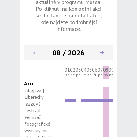
aktuálně v programu muzea.
Po kliknutí na konkrétní akci
se dostanete na detail akce,
kde najdete podrobnější
informace.
08 / 2026
01
02
03
04
05
06
07
08
09
10
11
12
13
so
ne
po
út
st
čt
pá
so
ne
po
út
st
čt
Akce
Libejazz |
Liberecký
jazzový
festival
Vernisáž
fotografické
výstavy Jan