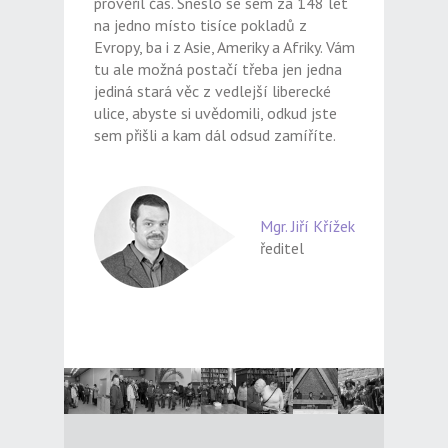
prověřil čas. Sneslo se sem za 148 let
na jedno místo tisíce pokladů z
Evropy, ba i z Asie, Ameriky a Afriky. Vám
tu ale možná postačí třeba jen jedna
jediná stará věc z vedlejší liberecké
ulice, abyste si uvědomili, odkud jste
sem přišli a kam dál odsud zamíříte.
Mgr. Jiří Křížek
ředitel