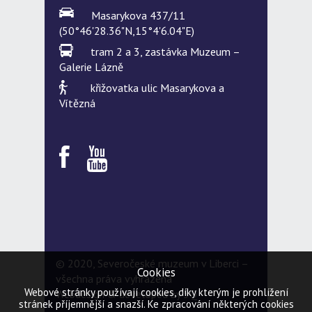
Masarykova 437/11
(50°46'28.36"N,15°4'6.04"E)
tram 2 a 3, zastávka Muzeum –
Galerie Lázně
křižovatka ulic Masarykova a
Vítězná
© 2020, Severočeské muzeum v Liberci –
Cookies
všechna práva vyhrazena
Webové stránky používají cookies, díky kterým je prohlížení
Webdesign & developed by
5Q
stránek příjemnější a snazší. Ke zpracování některých cookies