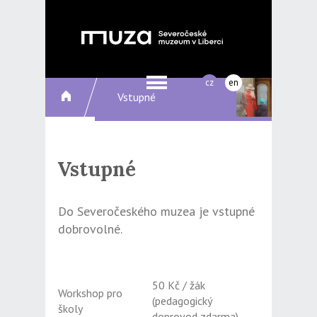
cz
en
Vstupné
Vstupné
Do Severočeského muzea je vstupné
dobrovolné.
50 Kč / žák
Workshop pro
(pedagogický
školy
doprovod zdarma)