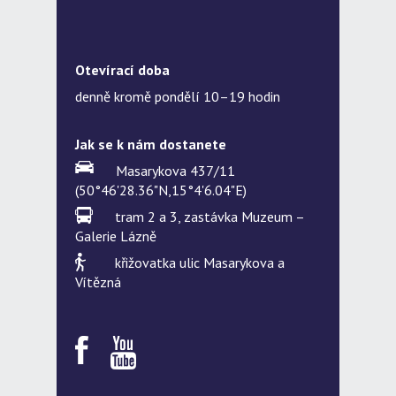
Otevírací doba
denně kromě pondělí 10–19 hodin
Jak se k nám dostanete
Masarykova 437/11
(50°46'28.36"N,15°4'6.04"E)
tram 2 a 3, zastávka Muzeum –
Galerie Lázně
křižovatka ulic Masarykova a
Vítězná