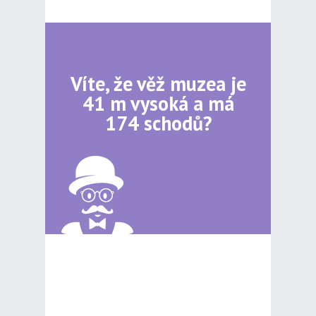
Víte, že věž muzea je
41 m vysoká a má
174 schodů?