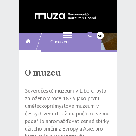
cz
en
O muzeu
O muzeu
Severočeské muzeum v Liberci bylo
založeno v roce 1873 jako první
uměleckoprůmyslové muzeum v
českých zemích. Již od počátku se mu
podařilo shromažďovat cenné sbírky
užitého umění z Evropy a Asie, pro