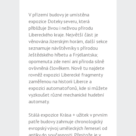
V přízemí budovy je umístěna
expozice Doteky severu, která
přibližuje živou i neživou přírodu
Libereckého kraje. Největší část je
věnována Jizerským horám, další sekce
seznamuje návštěvníky s přírodou
Ještědského hřbetu a Frýdlantska;
opomenuta zde není ani příroda silně
ovlivněná člověkem. Nově tu najdete
rovněž expozici Liberecké fragmenty
zaměřenou na historii Liberce a
expozici automatofonů, kde si můžete
vyzkoušet různé mechanické hudební
automaty.
Stálá expozice Krása + užitek v prvním
patře budovy zahrnuje chronologický
evropský vývoj uměleckých řemesel od
antiky do současnosti. Přestože je v