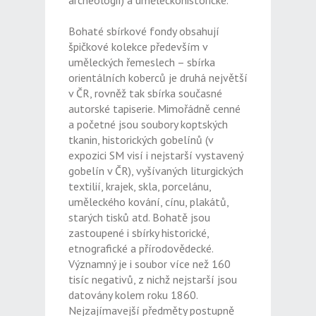
archeologií) a uměleckohistorické.
Bohaté sbírkové fondy obsahují
špičkové kolekce především v
uměleckých řemeslech – sbírka
orientálních koberců je druhá největší
v ČR, rovněž tak sbírka současné
autorské tapiserie. Mimořádně cenné
a početné jsou soubory koptských
tkanin, historických gobelínů (v
expozici SM visí i nejstarší vystavený
gobelín v ČR), vyšívaných liturgických
textilií, krajek, skla, porcelánu,
uměleckého kování, cínu, plakátů,
starých tisků atd. Bohatě jsou
zastoupené i sbírky historické,
etnografické a přírodovědecké.
Významný je i soubor více než 160
tisíc negativů, z nichž nejstarší jsou
datovány kolem roku 1860.
Nejzajímavejší předměty postupně