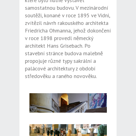
které bylo nutné vystavět
samostatnou budovu. V mezinárodní
soutěži, konané v roce 1895 ve Vídni,
zvítězil návrh rakouského architekta
Friedricha Ohmanna, jehož dokončení
v roce 1898 provedl německý
architekt Hans Grisebach. Po
stavební stránce budova malebně
propojuje různé typy sakrální a
palácové architektury z období
středověku a raného novověku.