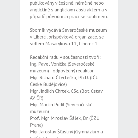
publikovány v češtině, němčině nebo
angličtině s anglickým abstraktem a v
případě původních prací se souhrnem.
Sborník vydává Severočeské muzeum
v Liberci, příspěvková organizace, se
sídlem Masarykova 11, Liberec 1.
Redakční radu v současnosti tvoří:
Ing. Pavel Vonička (Severočeské
muzeum) - odpovědný redaktor
Mgr. Richard Čtvrtečka, Ph.D. (JČU
České Budějovice)
Mgr. Jindřich Chrtek, CSc. (Bot. ústav
AV ČR)
Mgr. Martin Pudil (Severočeské
muzeum)
Prof. Mgr. Miroslav Šálek, Dr. (ČZU
Praha)
Mgr. Jaroslav Šťastný (Gymnázium a