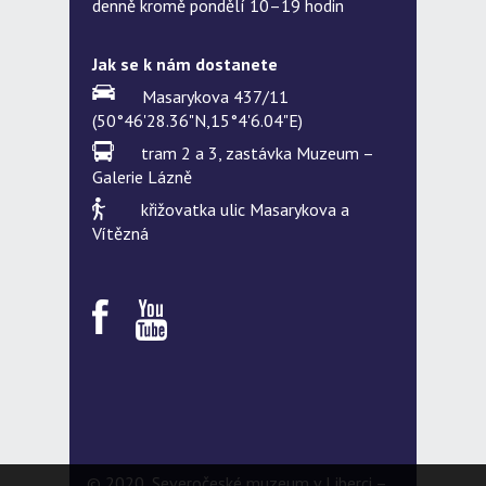
denně kromě pondělí 10–19 hodin
Jak se k nám dostanete
Masarykova 437/11
(50°46'28.36"N,15°4'6.04"E)
tram 2 a 3, zastávka Muzeum –
Galerie Lázně
křižovatka ulic Masarykova a
Vítězná
© 2020, Severočeské muzeum v Liberci –