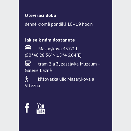
Otevírací doba
denně kromě pondělí 10–19 hodin
Jak se k nám dostanete
Masarykova 437/11
(50°46'28.36"N,15°4'6.04"E)
tram 2 a 3, zastávka Muzeum –
Galerie Lázně
křižovatka ulic Masarykova a
Vítězná