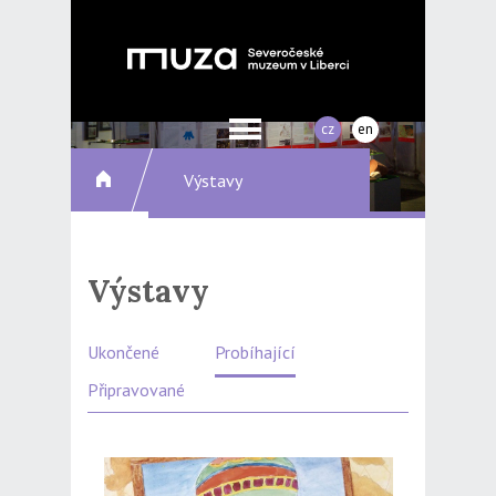
cz
en
Výstavy
Výstavy
Ukončené
Probíhající
Připravované