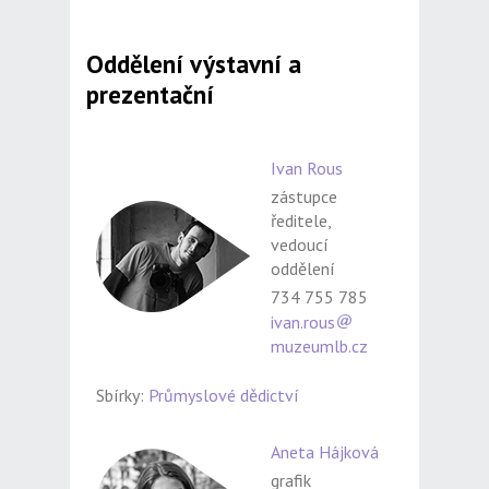
Oddělení výstavní a
prezentační
Ivan Rous
zástupce
ředitele,
vedoucí
oddělení
734 755 785
ivan.rous
muzeumlb.cz
Sbírky:
Průmyslové dědictví
Aneta Hájková
grafik