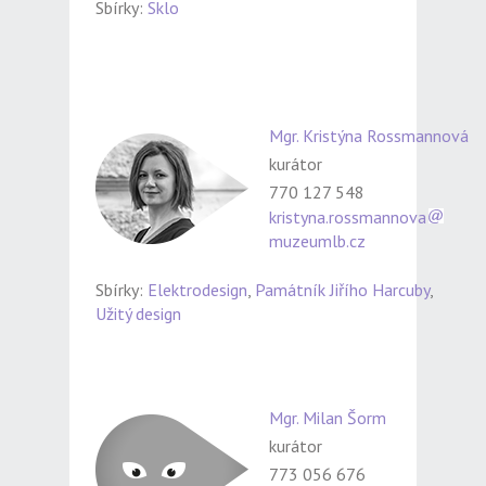
Sbírky:
Sklo
Mgr. Kristýna Rossmannová
kurátor
770 127 548
kristyna.rossmannova
muzeumlb.cz
Sbírky:
Elektrodesign
,
Památník Jiřího Harcuby
,
Užitý design
Mgr. Milan Šorm
kurátor
773 056 676