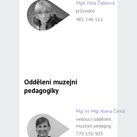
MgA. Jitka Žabková
průvodce
485 246 111
Oddělení muzejní
pedagogiky
Mgr. et Mgr. Alena Černá
vedoucí oddělení,
muzejní pedagog
770 130 903