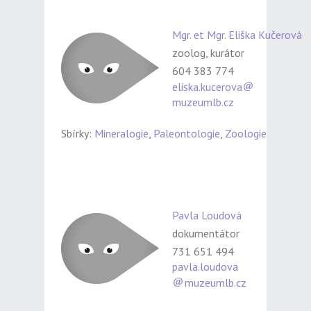
Mgr. et Mgr. Eliška Kučerová
zoolog, kurátor
604 383 774
eliska.kucerova
muzeumlb.cz
Sbírky:
Mineralogie
,
Paleontologie
,
Zoologie
Pavla Loudová
dokumentátor
731 651 494
pavla.loudova
muzeumlb.cz