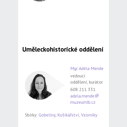
Uměleckohistorické oddělení
Mgr. Adéla Mende
vedoucí
oddělení, kurátor
608 211 331
adela.mende
muzeumlb.cz
Sbírky:
Gobelíny
,
Košíkářství
,
Vzorníky