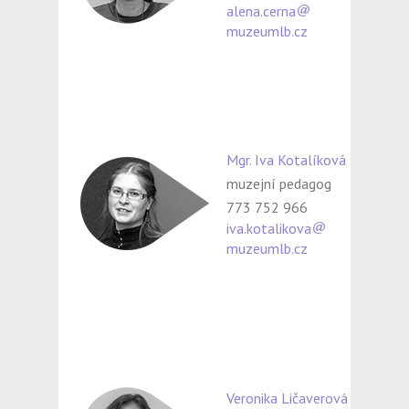
alena.cerna
muzeumlb.cz
Mgr. Iva Kotalíková
muzejní pedagog
773 752 966
iva.kotalikova
muzeumlb.cz
Veronika Ličaverová