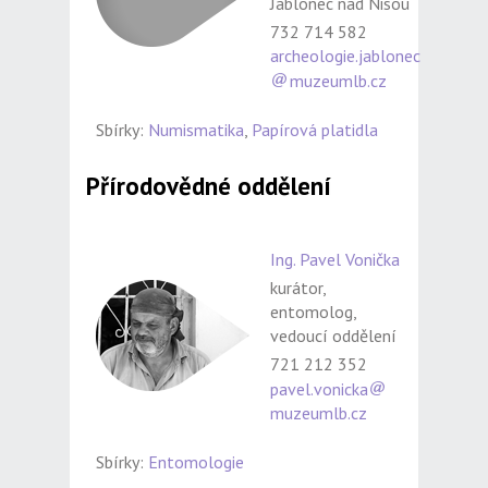
Jablonec nad Nisou
732 714 582
archeologie.jablonec
muzeumlb.cz
Sbírky:
Numismatika
,
Papírová platidla
Přírodovědné oddělení
Ing. Pavel Vonička
kurátor,
entomolog,
vedoucí oddělení
721 212 352
pavel.vonicka
muzeumlb.cz
Sbírky:
Entomologie