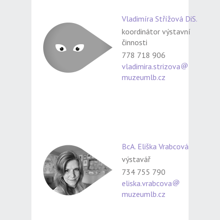
Vladimíra Střížová DiS.
koordinátor výstavní
činnosti
778 718 906
vladimira.strizova
muzeumlb.cz
BcA. Eliška Vrabcová
výstavář
734 755 790
eliska.vrabcova
muzeumlb.cz