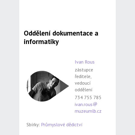
Oddělení dokumentace a
informatiky
Ivan Rous
zástupce
ředitele,
vedoucí
oddělení
734 755 785
ivan.rous
muzeumlb.cz
Sbírky:
Průmyslové dědictví