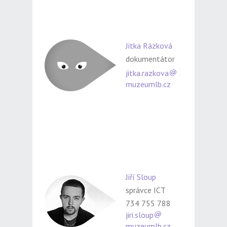
Jitka Rázková
dokumentátor
jitka.razkova
muzeumlb.cz
Jiří Sloup
správce ICT
734 755 788
jiri.sloup
muzeumlb.cz