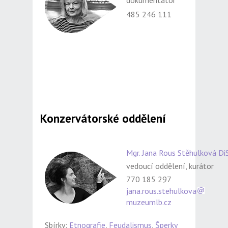
dokumentátor
485 246 111
Konzervátorské oddělení
Mgr. Jana Rous Stěhulková DiS
vedoucí oddělení, kurátor
770 185 297
jana.rous.stehulkova
muzeumlb.cz
Sbírky:
Etnografie
,
Feudalismus
,
Šperky