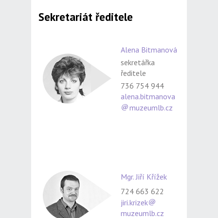
Sekretariát ředitele
Alena Bitmanová
sekretářka
ředitele
736 754 944
alena.bitmanova
muzeumlb.cz
Mgr. Jiří Křížek
724 663 622
jiri.krizek
muzeumlb.cz