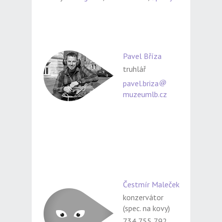
Pavel Bříza
truhlář
pavel.briza
muzeumlb.cz
Čestmír Maleček
konzervátor
(spec. na kovy)
734 755 792