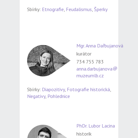
Sbírky:
Etnografie
,
Feudalismus
,
Šperky
Mgr. Anna Dařbujanová
kurátor
734 755 783
anna.darbujanova
muzeumlb.cz
Sbírky:
Diapozitivy
,
Fotografie historická
,
Negativy
,
Pohlednice
PhDr. Lubor Lacina
historik