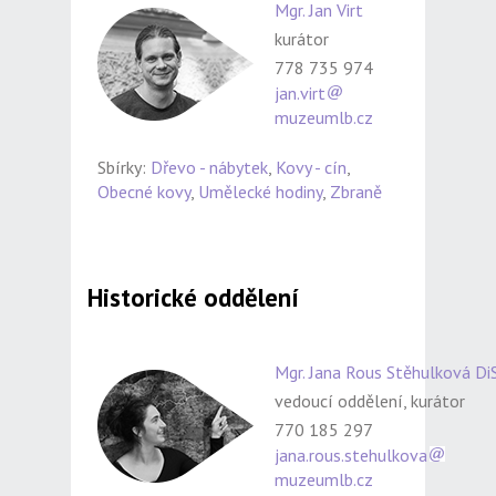
Mgr. Jan Virt
kurátor
778 735 974
jan.virt
muzeumlb.cz
Sbírky:
Dřevo - nábytek
,
Kovy - cín
,
Obecné kovy
,
Umělecké hodiny
,
Zbraně
Historické oddělení
Mgr. Jana Rous Stěhulková DiS
vedoucí oddělení, kurátor
770 185 297
jana.rous.stehulkova
muzeumlb.cz