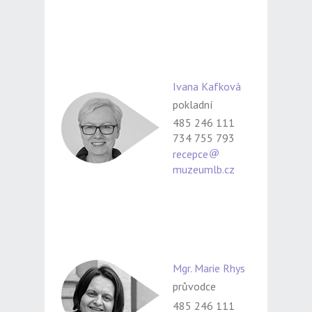
Ivana Kafková
pokladní
485 246 111
734 755 793
recepce
muzeumlb.cz
Mgr. Marie Rhys
průvodce
485 246 111