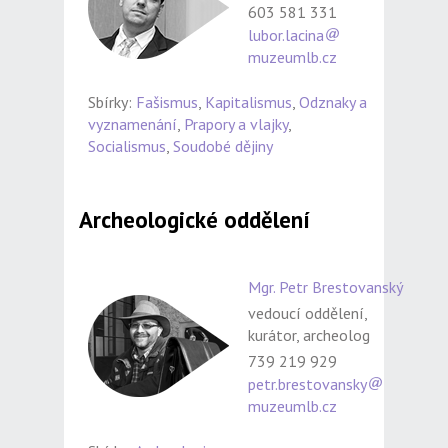
603 581 331
lubor.lacina
muzeumlb.cz
Sbírky:
Fašismus
,
Kapitalismus
,
Odznaky a
vyznamenání
,
Prapory a vlajky
,
Socialismus
,
Soudobé dějiny
Archeologické oddělení
Mgr. Petr Brestovanský
vedoucí oddělení,
kurátor, archeolog
739 219 929
petr.brestovansky
muzeumlb.cz