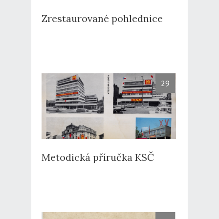
Zrestaurované pohlednice
29
Metodická příručka KSČ