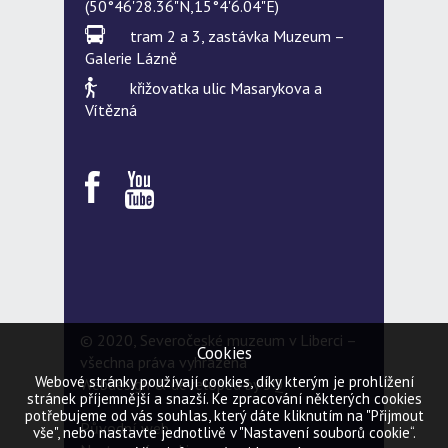
(50°46'28.36"N,15°4'6.04"E)
tram 2 a 3, zastávka Muzeum –
Galerie Lázně
křižovatka ulic Masarykova a
Vítězná
© 2020, Severočeské muzeum v Liberci –
Cookies
všechna práva vyhrazena
Webové stránky používají cookies, díky kterým je prohlížení
Webdesign & developed by
5Q
stránek příjemnější a snazší. Ke zpracování některých cookies
potřebujeme od vás souhlas, který dáte kliknutím na "Přijmout
Původní web
vše", nebo nastavte jednotlivě v "Nastavení souborů cookie“.