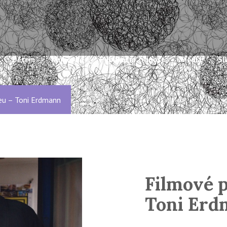
Dětem
Knihovna
Publikační činnost
Média
Sl
eu – Toni Erdmann
Filmové 
Toni Er