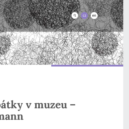
cz
en
užby
E-shop
Kontakty
pátky v muzeu –
dmann