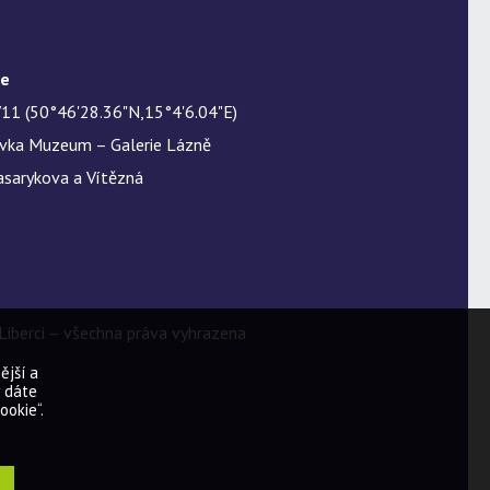
te
11 (50°46'28.36"N,15°4'6.04"E)
ávka Muzeum – Galerie Lázně
asarykova a Vítězná
iberci – všechna práva vyhrazena
ější a
ý dáte
ookie“.