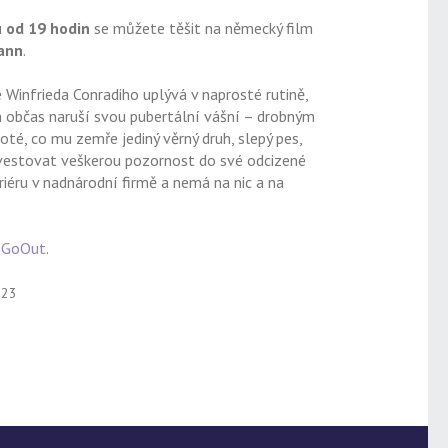
u od 19 hodin
se můžete těšit na německý film
ann
.
 Winfrieda Conradiho uplývá v naprosté rutině,
 občas naruší svou pubertální vášní – drobným
té, co mu zemře jediný věrný druh, slepý pes,
nvestovat veškerou pozornost do své odcizené
ariéru v nadnárodní firmě a nemá na nic a na
a
GoOut
.
023