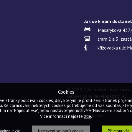
Jak se k nám dostane
Masarykova 437/
tram 2 a 3, zast
křižovatka ulic M
© 2020, Severočeské muzeum v L
Cookies
Webdesign & developed by
5Q
é stránky používají cookies, díky kterým je prohlížení stránek příjemn
í. Ke zpracování některých cookies potřebujeme od vás souhlas, kter
Původní web
tím na "Přijmout vše", nebo nastavte jednotlivě v "Nastavení souborů c
Nastavení cookies
zde
Více informací najdete
.
Nastavení souborů cookie
Přijmout vše
mítnout vše