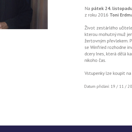
Na
pátek 24. listopad
z roku 2016
Toni Erdm
Život zestárlého učitele
kterou mohutný muž jen
žertovným převlekem. Po
se Winfried rozhodne i
dcery Ines, která dělá k
nikoho čas.
Vstupenky lze koupit n
Datum přidání: 19 / 11 / 2