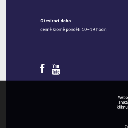
Otevírací doba
denně kromě pondělí 10–19 hodin
Webov
snazš
kliknu
Za