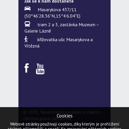
Jak se k nám dostanete
Masarykova 437/11
(50°46'28.36"N,15°4'6.04"E)
tram 2 a 3, zastávka Muzeum –
Galerie Lázně
křižovatka ulic Masarykova a
Vítězná
© 2020, Severočeské muzeum v Liberci –
Cookies
všechna práva vyhrazena
Webové stránky používají cookies, díky kterým je prohlížení
Webdesign & developed by
5Q
stránek příjemnější a snazší. Ke zpracování některých cookies