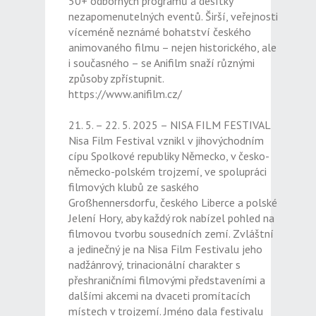
50+ odborných programů a desítky
nezapomenutelných eventů. Širší, veřejnosti
víceméně neznámé bohatství českého
animovaného filmu – nejen historického, ale
i současného – se Anifilm snaží různými
způsoby zpřístupnit.
https://www.anifilm.cz/
21. 5. – 22. 5. 2025 – NISA FILM FESTIVAL
Nisa Film Festival vznikl v jihovýchodním
cípu Spolkové republiky Německo, v česko-
německo-polském trojzemí, ve spolupráci
filmových klubů ze saského
Großhennersdorfu, českého Liberce a polské
Jelení Hory, aby každý rok nabízel pohled na
filmovou tvorbu sousedních zemí. Zvláštní
a jedinečný je na Nisa Film Festivalu jeho
nadžánrový, trinacionální charakter s
přeshraničními filmovými představeními a
dalšími akcemi na dvaceti promítacích
místech v trojzemí. Jméno dala festivalu