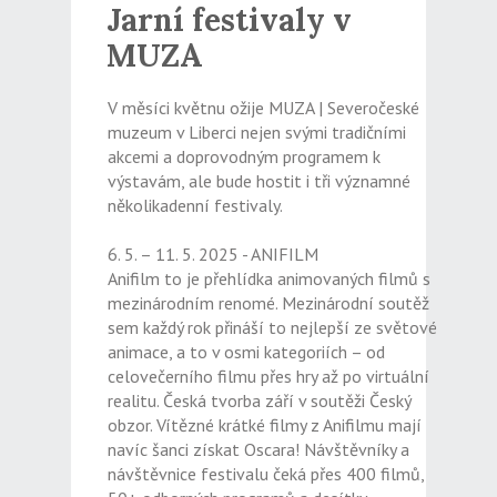
Jarní festivaly v
MUZA
V měsíci květnu ožije MUZA | Severočeské
muzeum v Liberci nejen svými tradičními
akcemi a doprovodným programem k
výstavám, ale bude hostit i tři významné
několikadenní festivaly.
6. 5. – 11. 5. 2025 - ANIFILM
Anifilm to je přehlídka animovaných filmů s
mezinárodním renomé. Mezinárodní soutěž
sem každý rok přináší to nejlepší ze světové
animace, a to v osmi kategoriích – od
celovečerního filmu přes hry až po virtuální
realitu. Česká tvorba září v soutěži Český
obzor. Vítězné krátké filmy z Anifilmu mají
navíc šanci získat Oscara! Návštěvníky a
návštěvnice festivalu čeká přes 400 filmů,