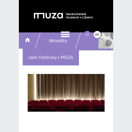
cz
en
Aktuality
Jarní festivaly v MUZA