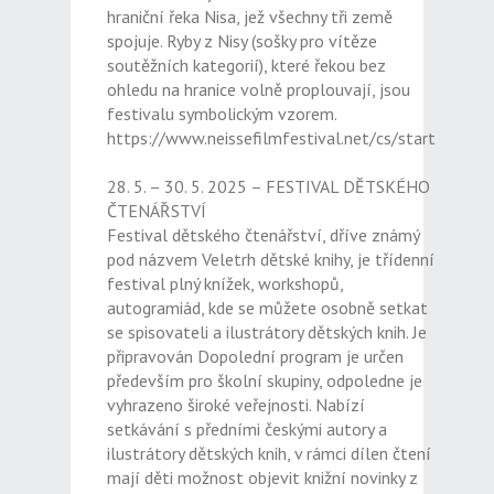
hraniční řeka Nisa, jež všechny tři země
spojuje. Ryby z Nisy (sošky pro vítěze
soutěžních kategorií), které řekou bez
ohledu na hranice volně proplouvají, jsou
festivalu symbolickým vzorem.
https://www.neissefilmfestival.net/cs/start
28. 5. – 30. 5. 2025 – FESTIVAL DĚTSKÉHO
ČTENÁŘSTVÍ
Festival dětského čtenářství, dříve známý
pod názvem Veletrh dětské knihy, je třídenní
festival plný knížek, workshopů,
autogramiád, kde se můžete osobně setkat
se spisovateli a ilustrátory dětských knih. Je
připravován Dopolední program je určen
především pro školní skupiny, odpoledne je
vyhrazeno široké veřejnosti. Nabízí
setkávání s předními českými autory a
ilustrátory dětských knih, v rámci dílen čtení
mají děti možnost objevit knižní novinky z