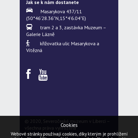
Jak se k nám dostanete
Masarykova 437/11
(50°46'28.36"N,15°4'6.04"E)
tram 2 a 3, zastávka Muzeum –
Galerie Lázně
křižovatka ulic Masarykova a
Vítězná
© 2020, Severočeské muzeum v Liberci –
Cookies
všechna práva vyhrazena
Webové stránky používají cookies, díky kterým je prohlížení
Webdesign & developed by
5Q