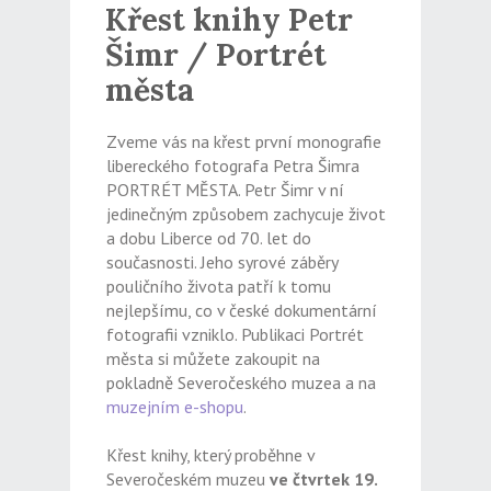
Křest knihy Petr
Šimr / Portrét
města
Zveme vás na křest první monografie
libereckého fotografa Petra Šimra
PORTRÉT MĚSTA. Petr Šimr v ní
jedinečným způsobem zachycuje život
a dobu Liberce od 70. let do
současnosti. Jeho syrové záběry
pouličního života patří k tomu
nejlepšímu, co v české dokumentární
fotografii vzniklo. Publikaci Portrét
města si můžete zakoupit na
pokladně Severočeského muzea a na
muzejním e-shopu
.
Křest knihy, který proběhne v
Severočeském muzeu
ve čtvrtek 19.