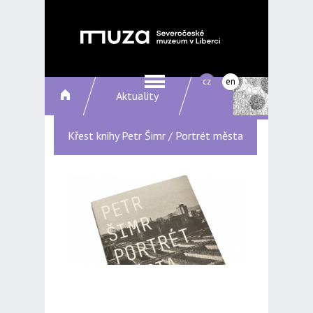
cz
en
Aktuality
Křest knihy Petr Šimr / Portrét města