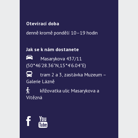
Otevírací doba
denně kromě pondělí 10–19 hodin
Jak se k nám dostanete
Masarykova 437/11
(50°46'28.36"N,15°4'6.04"E)
tram 2 a 3, zastávka Muzeum –
Galerie Lázně
křižovatka ulic Masarykova a
Vítězná