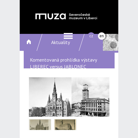
cz
en
Aktuality
Komentovaná prohlídka výstavy
LIBEREC versus JABLONEC