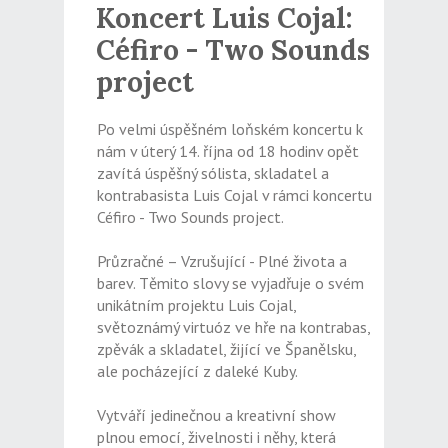
Koncert Luis Cojal:
Céfiro - Two Sounds
project
Po velmi úspěšném loňském koncertu k
nám v úterý 14. října od 18 hodinv opět
zavítá úspěšný sólista, skladatel a
kontrabasista Luis Cojal v rámci koncertu
Céfiro - Two Sounds project.
Průzračné – Vzrušující - Plné života a
barev. Těmito slovy se vyjadřuje o svém
unikátním projektu Luis Cojal,
světoznámý virtuóz ve hře na kontrabas,
zpěvák a skladatel, žijící ve Španělsku,
ale pocházející z daleké Kuby.
Vytváří jedinečnou a kreativní show
plnou emocí, živelnosti i něhy, která