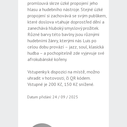
promlouvá skrze úzké propojení jeho
hlasu a hudebního nástroje. Stejné úzké
propojení si zachovává se svým publikem,
které doslova vtahuje doprostřed dění a
zanechává hluboký smyslový prožitek.
Různé barvy této bavlny jsou různými
hudebními žánry, kterými nás Luis po
celou dobu provází – jazz, soul, klasická
hudba – a pochopitelně zde vyjevuje své
afrokubánské kořeny.
Vstupenky k dispozici na místě, možno
uhradit v hotovosti, či QR kódem.
Vstupné je 200 Kč, 150 Kč snížené.
Datum přidání: 24 / 09 / 2025