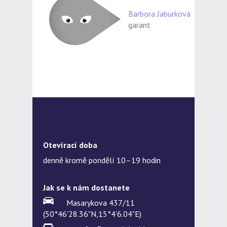
Barbora Jaburková
garant
Otevírací doba
denně kromě pondělí 10–19 hodin
Jak se k nám dostanete
Masarykova 437/11
(50°46'28.36"N,15°4'6.04"E)