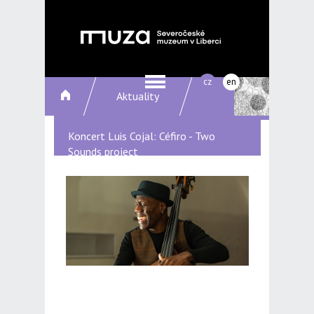
cz
en
Aktuality
Koncert Luis Cojal: Céfiro - Two
Sounds project