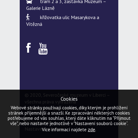
tram 2 a 3, zastávka Muzeum –
Galerie Lázně
křižovatka ulic Masarykova a
Vítězná
© 2020, Severočeské muzeum v Liberci –
Cookies
všechna práva vyhrazena
Webové stránky používají cookies, díky kterým je prohlížení
Webdesign & developed by
5Q
stránek příjemnější a snazší. Ke zpracování některých cookies
potřebujeme od vás souhlas, který dáte kliknutím na "Přijmout
Původní web
vše", nebo nastavte jednotlivě v "Nastavení souborů cookie“.
Nastavení cookies
zde
Více informací najdete
.