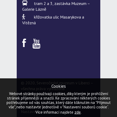
tram 2 a 3, zastávka Muzeum –
Galerie Lázně
křižovatka ulic Masarykova a
Vítězná
© 2020, Severočeské muzeum v Liberci –
Cookies
všechna práva vyhrazena
Webové stránky používají cookies, díky kterým je prohlížení
Webdesign & developed by
5Q
stránek příjemnější a snazší. Ke zpracování některých cookies
potřebujeme od vás souhlas, který dáte kliknutím na "Přijmout
Původní web
vše", nebo nastavte jednotlivě v "Nastavení souborů cookie“.
Nastavení cookies
zde
Více informací najdete
.