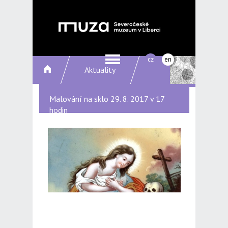
cz
en
Aktuality
Malování na sklo 29. 8. 2017 v 17
hodin