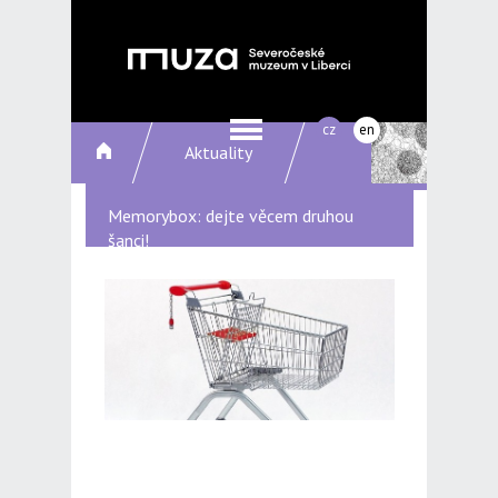
cz
en
Aktuality
Memorybox: dejte věcem druhou
šanci!