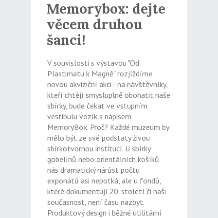
Memorybox: dejte
věcem druhou
šanci!
V souvislosti s výstavou "Od
Plastimatu k Magně" rozjíždíme
novou akviziční akci - na návštěvníky,
kteří chtějí smysluplně obohatit naše
sbírky, bude čekat ve vstupním
vestibulu vozík s nápisem
MemoryBox. Proč? Každé muzeum by
mělo být ze své podstaty živou
sbírkotvornou institucí. U sbírky
gobelínů nebo orientálních košíků
nás dramatický nárůst počtu
exponátů asi nepotká, ale u fondů,
které dokumentují 20. století či naši
současnost, není času nazbyt.
Produktový design i běžné utilitární