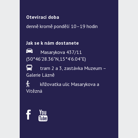
Otevírací doba
denně kromě pondělí 10–19 hodin
Jak se k nám dostanete
Masarykova 437/11
(50°46'28.36"N,15°4'6.04"E)
tram 2 a 3, zastávka Muzeum –
Galerie Lázně
křižovatka ulic Masarykova a
Vítězná