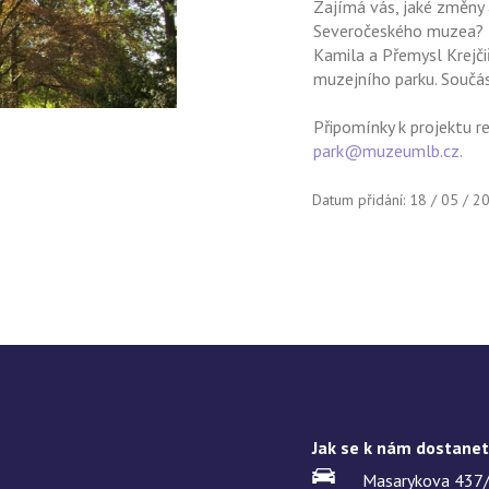
Zajímá vás, jaké změny 
Severočeského muzea? Př
Kamila a Přemysl Krejčiř
muzejního parku. Součás
Připomínky k projektu r
park@muzeumlb.cz
.
Datum přidání: 18 / 05 / 2
Jak se k nám dostane
Masarykova 437/