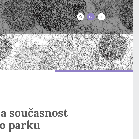
cz
en
užby
E-shop
Kontakty
 a současnost
o parku