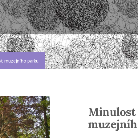
Dětem
Knihovna
Publikační činnost
Média
Sl
st muzejního parku
Minulost
muzejníh