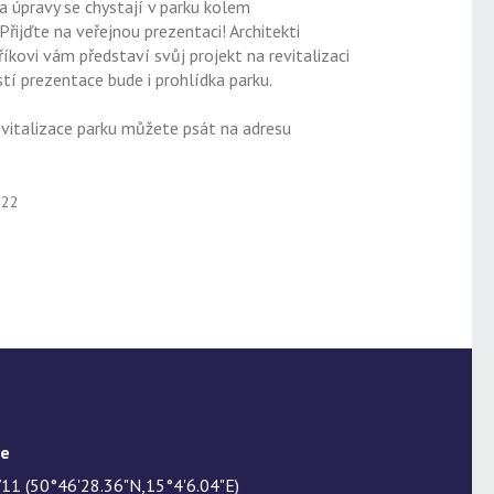
a úpravy se chystají v parku kolem
ijďte na veřejnou prezentaci! Architekti
íkovi vám představí svůj projekt na revitalizaci
tí prezentace bude i prohlídka parku.
evitalizace parku můžete psát na adresu
022
te
11 (50°46'28.36"N,15°4'6.04"E)