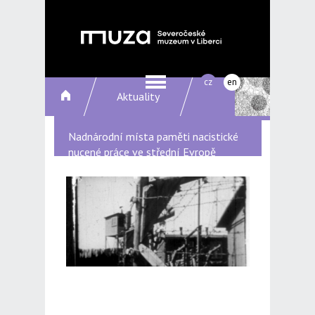
cz
en
Aktuality
Nadnárodní místa paměti nacistické
nucené práce ve střední Evropě