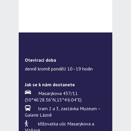
Otevírací doba
denně kromě pondělí 10–19 hodin
Jak se k nám dostanete
Masarykova 437/11
(50°46'28.36"N,15°4'6.04"E)
tram 2 a 3, zastávka Muzeum –
Galerie Lázně
křižovatka ulic Masarykova a
Vítězná