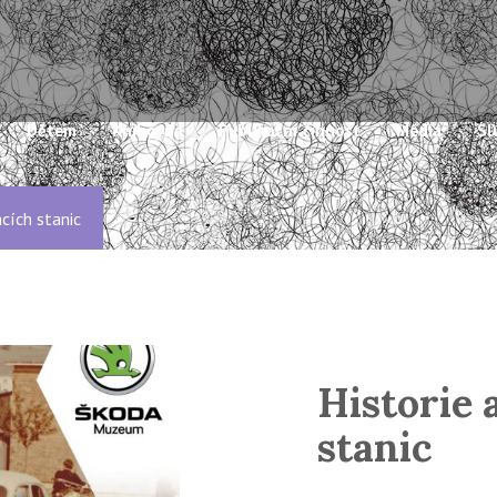
Dětem
Knihovna
Publikační činnost
Média
Sl
acích stanic
Historie 
stanic