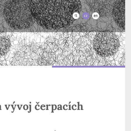
cz
en
užby
E-shop
Kontakty
a vývoj čerpacích