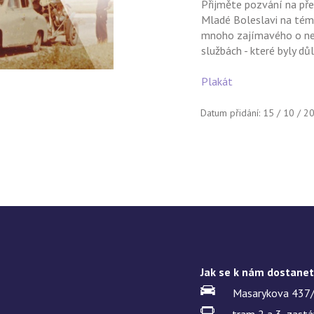
Přijměte pozvání na př
Mladé Boleslavi na téma
mnoho zajímavého o ne
službách - které byly dů
Plakát
Datum přidání: 15 / 10 / 2
Jak se k nám dostane
Masarykova 437/