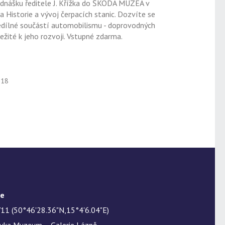
ednášku ředitele J. Křížka do ŠKODA MUZEA v
 Historie a vývoj čerpacích stanic. Dozvíte se
dílné součástí automobilismu - doprovodných
ležité k jeho rozvoji. Vstupné zdarma.
018
te
11 (50°46'28.36"N,15°4'6.04"E)