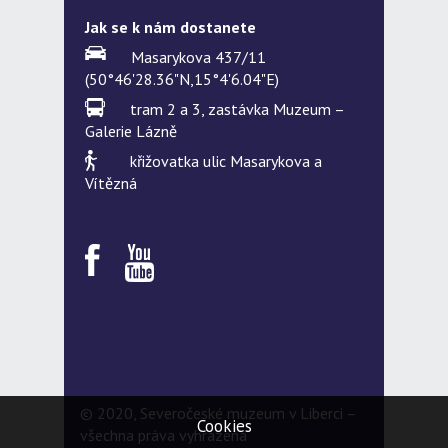
Jak se k nám dostanete
Masarykova 437/11
(50°46'28.36"N,15°4'6.04"E)
tram 2 a 3, zastávka Muzeum –
Galerie Lázně
křižovatka ulic Masarykova a
Vítězná
© 2020, Severočeské muzeum v Liberci –
Cookies
všechna práva vyhrazena