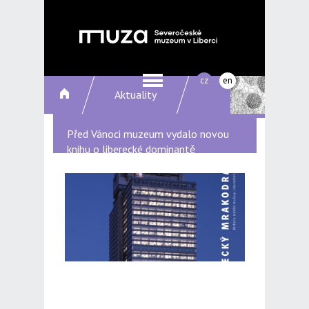
cz
en
Aktuality
Před Vánoci muzeum vydalo novou
knihu o liberecké dominantě