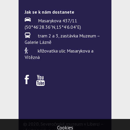
Jak se k nám dostanete
Masarykova 437/11
(50°46'28.36"N,15°4'6.04"E)
tram 2 a 3, zastávka Muzeum –
Galerie Lázně
křižovatka ulic Masarykova a
Vítězná
© 2020, Severočeské muzeum v Liberci –
Cookies