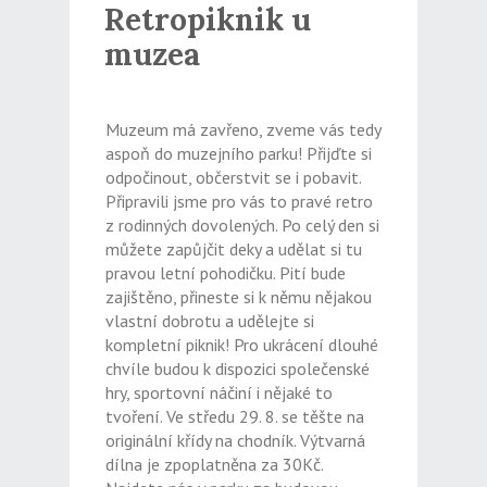
Retropiknik u
muzea
Muzeum má zavřeno, zveme vás tedy
aspoň do muzejního parku! Přijďte si
odpočinout, občerstvit se i pobavit.
Připravili jsme pro vás to pravé retro
z rodinných dovolených. Po celý den si
můžete zapůjčit deky a udělat si tu
pravou letní pohodičku. Pití bude
zajištěno, přineste si k němu nějakou
vlastní dobrotu a udělejte si
kompletní piknik! Pro ukrácení dlouhé
chvíle budou k dispozici společenské
hry, sportovní náčiní i nějaké to
tvoření. Ve středu 29. 8. se těšte na
originální křídy na chodník. Výtvarná
dílna je zpoplatněna za 30Kč.