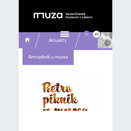
cz
en
Aktuality
Retropiknik u muzea