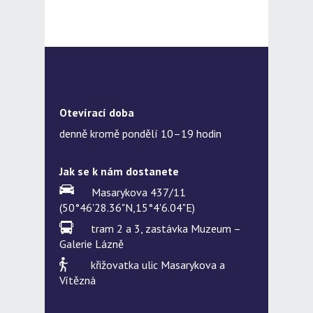
Otevírací doba
denně kromě pondělí 10–19 hodin
Jak se k nám dostanete
Masarykova 437/11
(50°46'28.36"N,15°4'6.04"E)
tram 2 a 3, zastávka Muzeum –
Galerie Lázně
křižovatka ulic Masarykova a
Vítězná