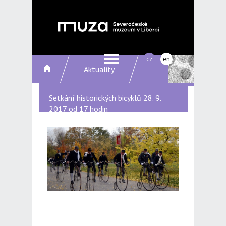
cz
en
Aktuality
Setkání historických bicyklů 28. 9.
2017 od 17 hodin