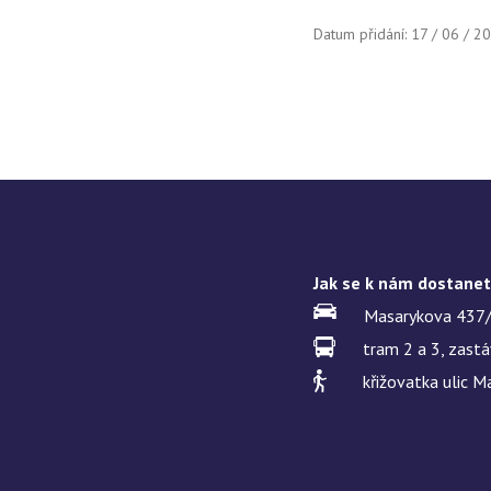
Datum přidání: 17 / 06 / 2
Jak se k nám dostane
Masarykova 437/
tram 2 a 3, zast
křižovatka ulic M