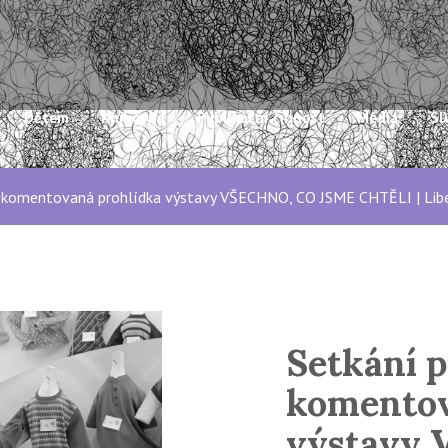
Dětem
Knihovna
Publikační činnost
Média
Sl
 komentovaná prohlídka výstavy VŠECHNO, CO JSME CHTĚLI | Lib
Setkání 
komentov
výstavy