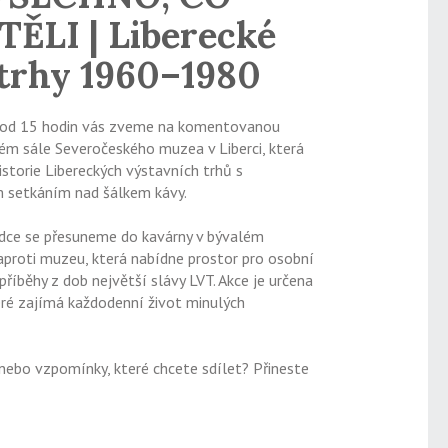
ĚLI | Liberecké
 trhy 1960–1980
e od 15 hodin vás zveme na komentovanou
ém sále Severočeského muzea v Liberci, která
istorie Libereckých výstavních trhů s
 setkáním nad šálkem kávy.
ce se přesuneme do kavárny v bývalém
proti muzeu, která nabídne prostor pro osobní
příběhy z dob největší slávy LVT. Akce je určena
ré zajímá každodenní život minulých
ebo vzpomínky, které chcete sdílet? Přineste