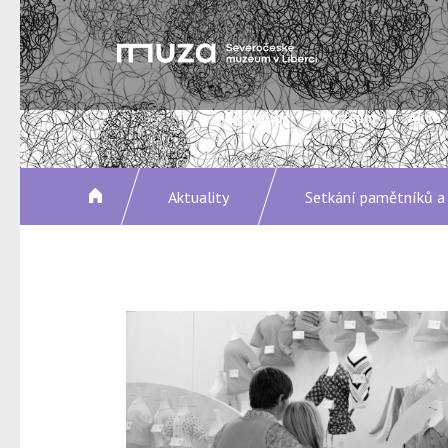
Aktuality
Muzeum
Akce
Aktuality
Setkání pamětníků a