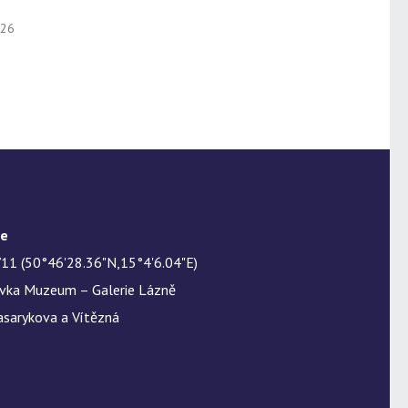
026
te
11 (50°46'28.36"N,15°4'6.04"E)
ávka Muzeum – Galerie Lázně
asarykova a Vítězná