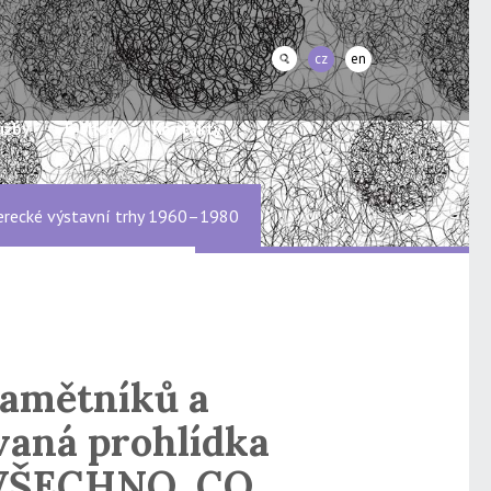
cz
en
užby
E-shop
Kontakty
erecké výstavní trhy 1960–1980
pamětníků a
aná prohlídka
 VŠECHNO, CO