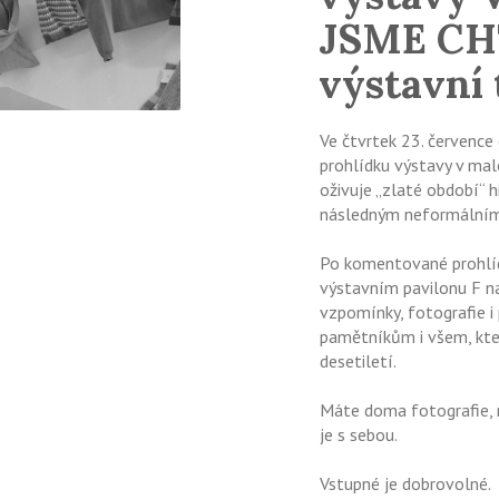
JSME CHT
výstavní
Ve čtvrtek 23. červenc
prohlídku výstavy v mal
oživuje „zlaté období“ h
následným neformálním
Po komentované prohlíd
výstavním pavilonu F na
vzpomínky, fotografie i 
pamětníkům i všem, kte
desetiletí.
Máte doma fotografie, n
je s sebou.
Vstupné je dobrovolné.