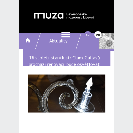
cz
en
Aktuality
Tři století starý lustr Clam-Gallasů
prochází renovací, bude osvětlovat
prostory muzea!