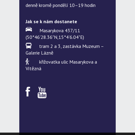
denně kromě pondělí 10–19 hodin
Jak se k nám dostanete
Masarykova 437/11
(50°46'28.36"N,15°4'6.04"E)
tram 2 a 3, zastávka Muzeum –
Galerie Lázně
křižovatka ulic Masarykova a
Vítězná