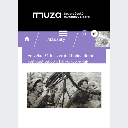
cz
en
Aktuality
Ve věku 94 let zemřel hrdina druhé
světové války a Liberecký rodák
Stanislav Hnělička