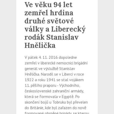
Ve věku 94 let
zemřel hrdina
druhé světové
války a Liberecký
rodák Stanislav
Hnělička
V pátek 4. 11. 2016 dopoledne
zemřel v liberecké nemocnici brigádní
generál ve výslužbě Stanislav
Hnělička. Narodil se v Liberci v roce
1922 a roku 1941 se stal vojákem
11. pěšího praporu - Východního,
československé zahraniční armády,
která se formovala v Egyptě. Po
skončení bojů u Tobruku byl převelen
do Británie, kde byl zařazen do nově
formované obrněné brigády, se kterou