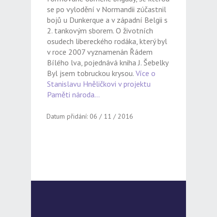
se po vylodění v Normandii zúčastnil
bojů u Dunkerque a v západní Belgii s
2. tankovým sborem. O životních
osudech libereckého rodáka, který byl
v roce 2007 vyznamenán Řádem
Bílého lva, pojednává kniha J. Šebelky
Byl jsem tobruckou krysou.
Více o
Stanislavu Hněličkovi v projektu
Paměti národa…
Datum přidání: 06 / 11 / 2016