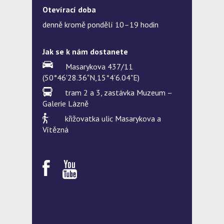
Otevírací doba
denně kromě pondělí 10–19 hodin
Jak se k nám dostanete
Masarykova 437/11
(50°46'28.36"N,15°4'6.04"E)
tram 2 a 3, zastávka Muzeum –
Galerie Lázně
křižovatka ulic Masarykova a
Vítězná