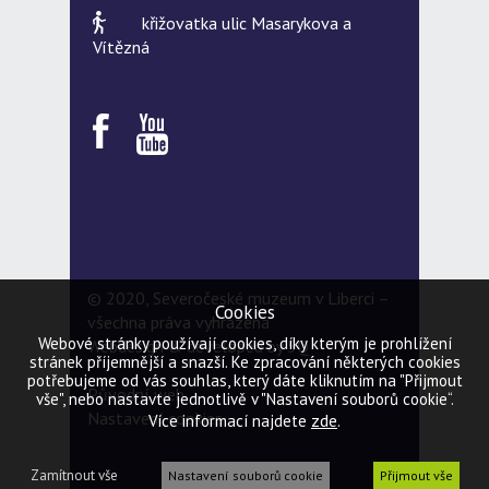
křižovatka ulic Masarykova a
Vítězná
© 2020, Severočeské muzeum v Liberci –
Cookies
všechna práva vyhrazena
Webové stránky používají cookies, díky kterým je prohlížení
Webdesign & developed by
5Q
stránek příjemnější a snazší. Ke zpracování některých cookies
potřebujeme od vás souhlas, který dáte kliknutím na "Přijmout
Původní web
vše", nebo nastavte jednotlivě v "Nastavení souborů cookie“.
Nastavení cookies
zde
Více informací najdete
.
Zamítnout vše
Nastavení souborů cookie
Přijmout vše