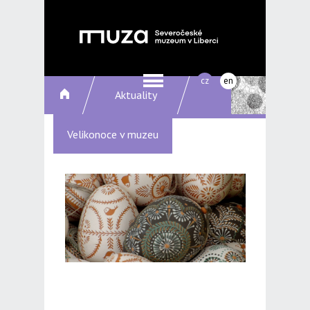
cz
en
Aktuality
Velikonoce v muzeu