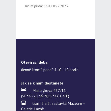
Datum přidání: 30 / 03 / 2023
Otevírací doba
denně kromě pondělí 10–19 hodin
Jak se k nám dostanete
Masarykova 437/11
(50°46'28.36"N,15°4'6.04"E)
tram 2 a 3, zastávka Muzeum –
Galerie Lázně