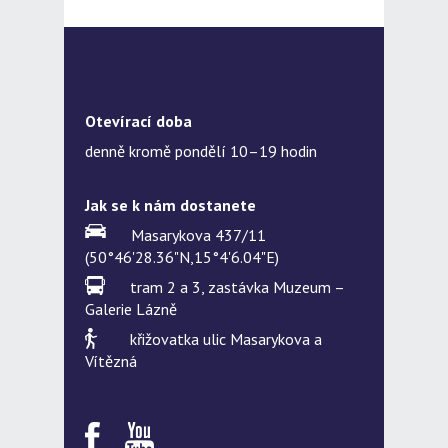
Otevírací doba
denně kromě pondělí 10–19 hodin
Jak se k nám dostanete
Masarykova 437/11
(50°46'28.36"N,15°4'6.04"E)
tram 2 a 3, zastávka Muzeum –
Galerie Lázně
křižovatka ulic Masarykova a
Vítězná