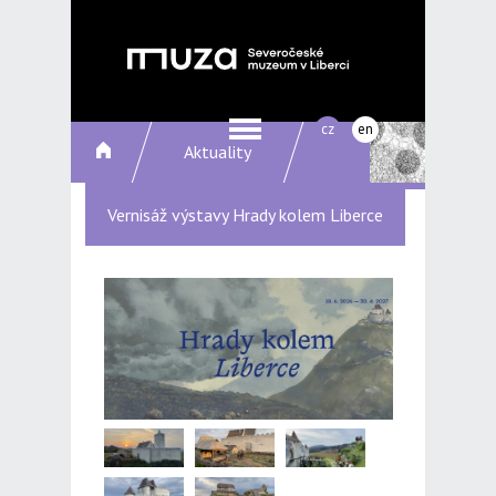
cz
en
Aktuality
Vernisáž výstavy Hrady kolem Liberce