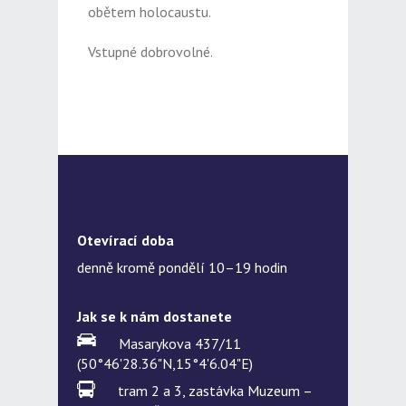
obětem holocaustu.
Vstupné dobrovolné.
Otevírací doba
denně kromě pondělí 10–19 hodin
Jak se k nám dostanete
Masarykova 437/11
(50°46'28.36"N,15°4'6.04"E)
tram 2 a 3, zastávka Muzeum –