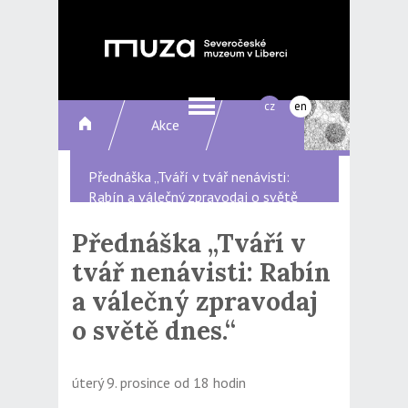
cz
en
Akce
Přednáška „Tváří v tvář nenávisti:
Rabín a válečný zpravodaj o světě
dnes.“
Přednáška „Tváří v
tvář nenávisti: Rabín
a válečný zpravodaj
o světě dnes.“
úterý 9. prosince od 18 hodin