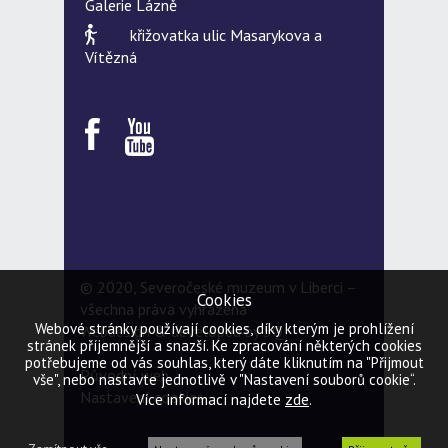
Galerie Lázně
křižovatka ulic Masarykova a
Vítězná
© 2020, Severočeské muzeum v Liberci –
Cookies
všechna práva vyhrazena
Webové stránky používají cookies, díky kterým je prohlížení
Webdesign & developed by
5Q
stránek příjemnější a snazší. Ke zpracování některých cookies
potřebujeme od vás souhlas, který dáte kliknutím na "Přijmout
Původní web
vše", nebo nastavte jednotlivě v "Nastavení souborů cookie“.
Nastavení cookies
zde
Více informací najdete
.