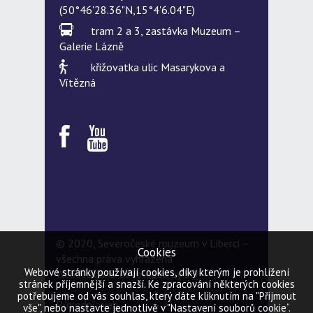
(50°46'28.36"N,15°4'6.04"E)
tram 2 a 3, zastávka Muzeum –
Galerie Lázně
křižovatka ulic Masarykova a
Vítězná
© 2020, Severočeské muzeum v Liberci –
Cookies
všechna práva vyhrazena
Webové stránky používají cookies, díky kterým je prohlížení
Webdesign & developed by
5Q
stránek příjemnější a snazší. Ke zpracování některých cookies
potřebujeme od vás souhlas, který dáte kliknutím na "Přijmout
Původní web
vše", nebo nastavte jednotlivě v "Nastavení souborů cookie“.