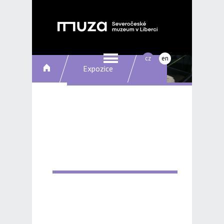
cz
en
Expozice