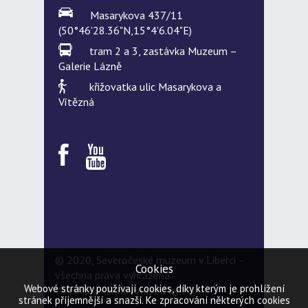
Masarykova 437/11
(50°46'28.36"N,15°4'6.04"E)
tram 2 a 3, zastávka Muzeum –
Galerie Lázně
křižovatka ulic Masarykova a
Vítězná
© 2020, Severočeské muzeum v Liberci –
Cookies
všechna práva vyhrazena
Webové stránky používají cookies, díky kterým je prohlížení
Webdesign & developed by
5Q
stránek příjemnější a snazší. Ke zpracování některých cookies