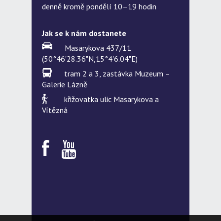
denně kromě pondělí 10–19 hodin
Jak se k nám dostanete
Masarykova 437/11
(50°46'28.36"N,15°4'6.04"E)
tram 2 a 3, zastávka Muzeum –
Galerie Lázně
křižovatka ulic Masarykova a
Vítězná