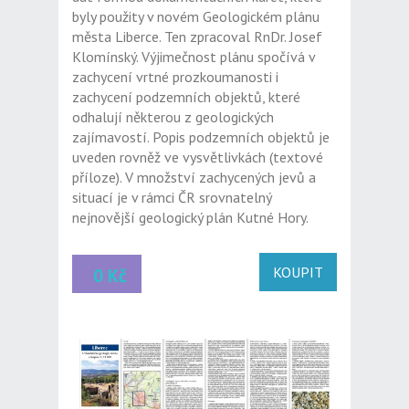
byly použity v novém Geologickém plánu
města Liberce. Ten zpracoval RnDr. Josef
Klomínský. Výjimečnost plánu spočívá v
zachycení vrtné prozkoumanosti i
zachycení podzemních objektů, které
odhalují některou z geologických
zajímavostí. Popis podzemních objektů je
uveden rovněž ve vysvětlivkách (textové
příloze). V množství zachycených jevů a
situací je v rámci ČR srovnatelný
nejnovější geologický plán Kutné Hory.
KOUPIT
0 Kč