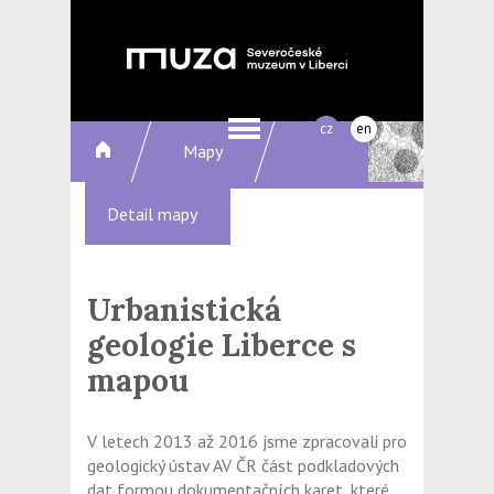
cz
en
Mapy
Detail mapy
Urbanistická
geologie Liberce s
mapou
V letech 2013 až 2016 jsme zpracovali pro
geologický ústav AV ČR část podkladových
dat formou dokumentačních karet, které