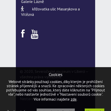
Galerie Lázně
křižovatka ulic Masarykova a
Vítězná
© 2020, Severočeské muzeum v Liberci –
Cookies
všechna práva vyhrazena
Webové stránky používají cookies, díky kterým je prohlížení
Webdesign & developed by
5Q
stránek příjemnější a snazší. Ke zpracování některých cookies
potřebujeme od vás souhlas, který dáte kliknutím na "Přijmout
Původní web
vše", nebo nastavte jednotlivě v "Nastavení souborů cookie“.
Nastavení cookies
zde
Více informací najdete
.