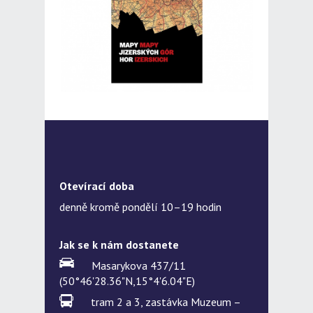
Otevírací doba
denně kromě pondělí 10–19 hodin
Jak se k nám dostanete
Masarykova 437/11
(50°46'28.36"N,15°4'6.04"E)
tram 2 a 3, zastávka Muzeum –