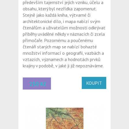
především tajemství jejich vzniku, účelu a
obsahu, který byl nezřídka zapomenut.
Stejně jako každá kniha, výtvarné či
architektonické dílo, i mapa nabízí svým
čtenářům a uživatelům možnosti odkrývat
příběhy uváděné někdy v náznacích či zcela
přímočaře. Pozornému a poučenému
čtenáři starých map se nabízí bohazté
množství informací o geografii, vazbách a
vztazích, významech a hodnotách prvků
krajiny v podobě, v jaké ji již nepoznáváme.
KOUPIT
250 Kč