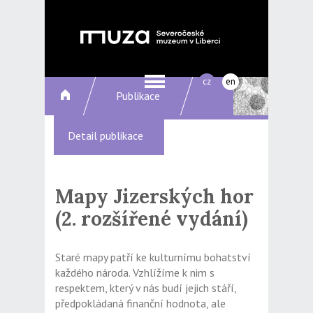
cz
en
Publikace
Detail publikace
Mapy Jizerských hor
(2. rozšířené vydání)
Staré mapy patří ke kulturnímu bohatství
každého národa. Vzhlížíme k nim s
respektem, který v nás budí jejich stáří,
předpokládaná finanční hodnota, ale