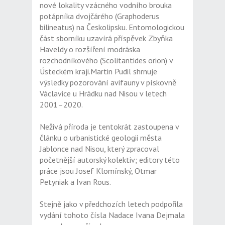
nové lokality vzácného vodního brouka
potápníka dvojčárého (Graphoderus
bilineatus) na Českolipsku. Entomologickou
část sborníku uzavírá příspěvek Zbyňka
Haveldy o rozšíření modráska
rozchodníkového (Scolitantides orion) v
Ústeckém kraji.Martin Pudil shrnuje
výsledky pozorování avifauny v pískovně
Václavice u Hrádku nad Nisou v letech
2001–2020.
Neživá příroda je tentokrát zastoupena v
článku o urbanistické geologii města
Jablonce nad Nisou, který zpracoval
početnější autorský kolektiv; editory této
práce jsou Josef Klomínský, Otmar
Petyniak a Ivan Rous.
Stejně jako v předchozích letech podpořila
vydání tohoto čísla Nadace Ivana Dejmala