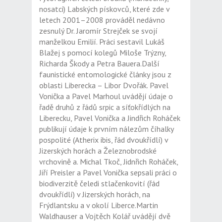
nosatci) Labských pískovců, které zde v
letech 2001–2008 prováděl nedávno
zesnulý Dr. Jaromír Strejček se svojí
manželkou Emilií. Práci sestavil Lukáš
Blažej s pomocí kolegů Miloše Trýzny,
Richarda Škody a Petra Bauera.Další
faunistické entomologické články jsou z
oblasti Liberecka – Libor Dvořák. Pavel
Vonička a Pavel Marhoul uvádějí údaje o
řadě druhů z řádů srpic a síťokřídlých na
Liberecku, Pavel Vonička a Jindřich Roháček
publikují údaje k prvním nálezům číhalky
pospolité (Atherix ibis, řád dvoukřídlí) v
Jizerských horách a Železnobrodské
vrchovině a. Michal Tkoč, Jidnřich Roháček,
Jiří Preisler a Pavel Vonička sepsali práci o
biodiverzitě čeledi stlačenkovití (řád
dvoukřídlí) v Jizerských horách, na
Frýdlantsku a v okolí Liberce.Martin
Waldhauser a Vojtěch Kolář uvádějí dvě