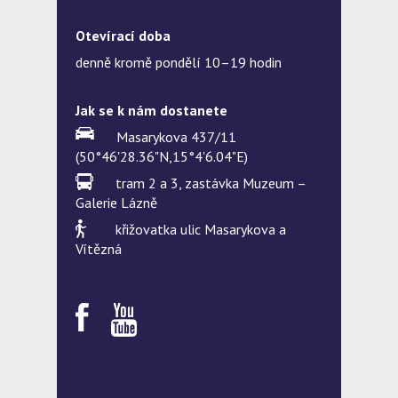
Otevírací doba
denně kromě pondělí 10–19 hodin
Jak se k nám dostanete
Masarykova 437/11
(50°46'28.36"N,15°4'6.04"E)
tram 2 a 3, zastávka Muzeum –
Galerie Lázně
křižovatka ulic Masarykova a
Vítězná