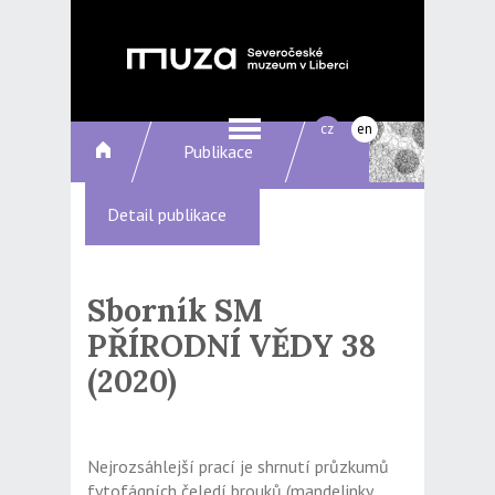
cz
en
Publikace
Detail publikace
Sborník SM
PŘÍRODNÍ VĚDY 38
(2020)
Nejrozsáhlejší prací je shrnutí průzkumů
fytofágních čeledí brouků (mandelinky,