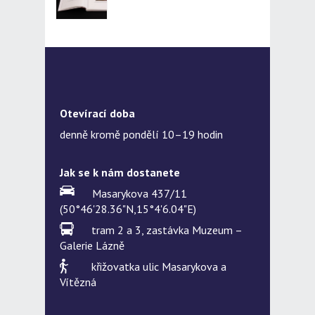
Otevírací doba
denně kromě pondělí 10–19 hodin
Jak se k nám dostanete
Masarykova 437/11
(50°46'28.36"N,15°4'6.04"E)
tram 2 a 3, zastávka Muzeum –
Galerie Lázně
křižovatka ulic Masarykova a
Vítězná