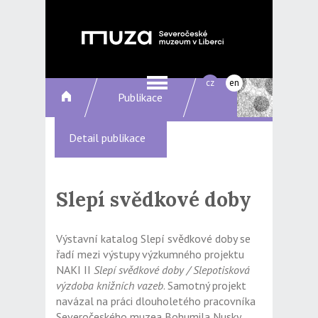
cz
en
Publikace
Detail publikace
Slepí svědkové doby
Výstavní katalog Slepí svědkové doby se
řadí mezi výstupy výzkumného projektu
NAKI II
Slepí svědkové doby / Slepotisková
výzdoba knižních vazeb
. Samotný projekt
navázal na práci dlouholetého pracovníka
Severočeského muzea Bohumila Nusky,