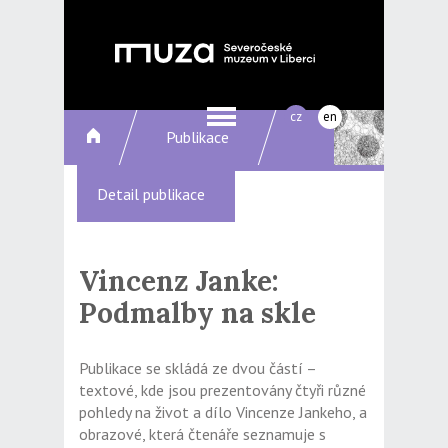
cz
en
Publikace
Detail publikace
Vincenz Janke:
Podmalby na skle
Publikace se skládá ze dvou částí –
textové, kde jsou prezentovány čtyři různé
pohledy na život a dílo Vincenze Jankeho, a
obrazové, která čtenáře seznamuje s