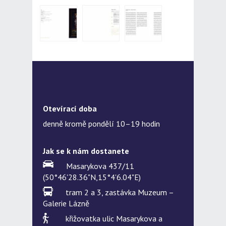
Otevírací doba
denně kromě pondělí 10–19 hodin
Jak se k nám dostanete
Masarykova 437/11
(50°46'28.36"N,15°4'6.04"E)
tram 2 a 3, zastávka Muzeum –
Galerie Lázně
křižovatka ulic Masarykova a