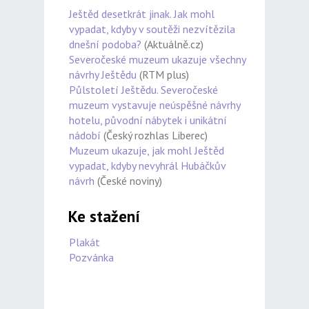
Ještěd desetkrát jinak. Jak mohl
vypadat, kdyby v soutěži nezvítězila
dnešní podoba?
(Aktuálně.cz)
Severočeské muzeum ukazuje všechny
návrhy Ještědu
(RTM plus)
Půlstoletí Ještědu. Severočeské
muzeum vystavuje neúspěšné návrhy
hotelu, původní nábytek i unikátní
nádobí
(Český rozhlas Liberec)
Muzeum ukazuje, jak mohl Ještěd
vypadat, kdyby nevyhrál Hubáčkův
návrh
(České noviny)
Ke stažení
Plakát
Pozvánka