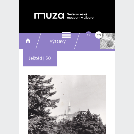
cz
en
Výstavy
Ještěd | 50