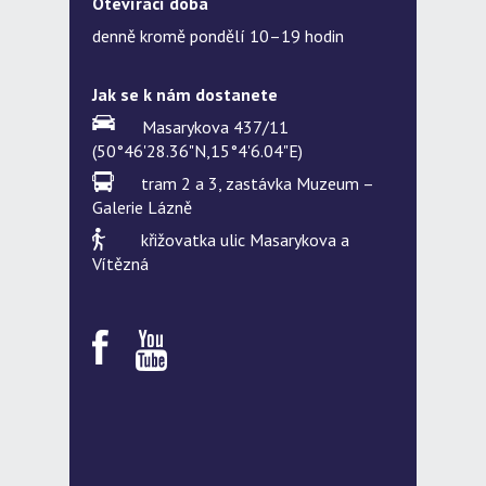
Otevírací doba
denně kromě pondělí 10–19 hodin
Jak se k nám dostanete
Masarykova 437/11
(50°46'28.36"N,15°4'6.04"E)
tram 2 a 3, zastávka Muzeum –
Galerie Lázně
křižovatka ulic Masarykova a
Vítězná