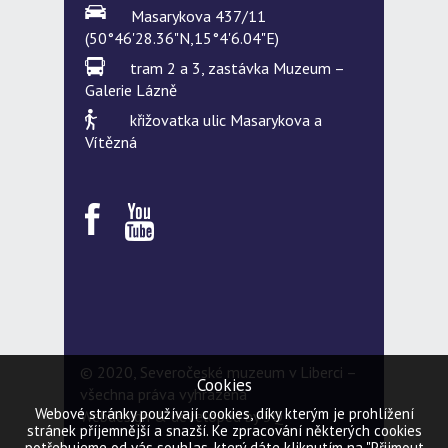
Masarykova 437/11
(50°46'28.36"N,15°4'6.04"E)
tram 2 a 3, zastávka Muzeum –
Galerie Lázně
křižovatka ulic Masarykova a
Vítězná
© 2020, Severočeské muzeum v Liberci –
Cookies
všechna práva vyhrazena
Webové stránky používají cookies, díky kterým je prohlížení
Webdesign & developed by
5Q
stránek příjemnější a snazší. Ke zpracování některých cookies
potřebujeme od vás souhlas, který dáte kliknutím na "Přijmout