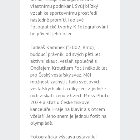
vlastnímu podnikání. Svůj blízký
vztah ke sportovnímu prostředí
následně promítl i do své
fotografické tvorby. K fotografování
ho přivedl jeho otec.
Tadeáš Kamínek (*2002, Brno),
budoucí právník, od svých pěti let
aktivní skaut, veslař, společně s
Ondřejem Kroutilem fotil několik let
pro Český veslařský svaz. Měl
možnost zachytit řadu světových
veslařských akcí a díky sérii z jedné z
nich získal i cenu v Czech Press Photo
2024 a stáž u České tiskové
kanceláře. Hraje na klavír a s otcem
včelaří. Jeho snem je jednou fotit na
olympiádě.
Fotografická výstava oslavující