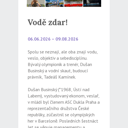
Vodě zdar!
06.06.2026 – 09.08.2026
Spolu se neznají, ale oba znají vodu,
veslo, objektiv a sebedisciplínu.
Bývalý olympionik a trenér, Dušan
Businský a vodní skaut, budoucí
právník, Tadeáš Kamínek.
Dušan Businský (*1968, Ústí nad
Labem), vystudovaný ekonom, veslař,
v mládí byl členem ASC Dukla Praha a
reprezentačního družstva České
republiky, zúčastnil se olympijských
her v Barceloně. Posledních šestnáct
let se věnuje managementu a