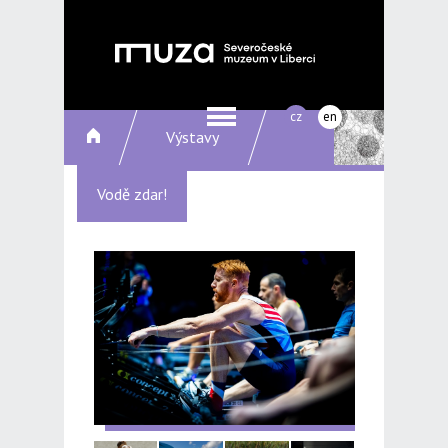
cz
en
Výstavy
Vodě zdar!