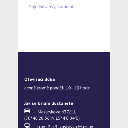
Objednávkový formulář
Otevírací doba
denně kromě pondělí 10–19 hodin
Jak se k nám dostanete
Masarykova 437/11
(50°46'28.36"N,15°4'6.04"E)
tram 2 a 3, zastávka Muzeum –