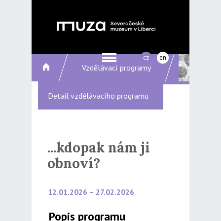
cz
en
Vzdělávací programy
Detail vzdělávacího programu
...kdopak nám ji
obnoví?
12.01.2026 – 27.02.2026
Popis programu