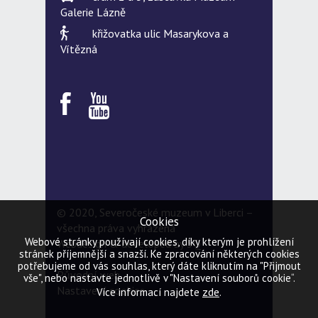
Galerie Lázně
křižovatka ulic Masarykova a
Vítězná
© 2020, Severočeské muzeum v Liberci –
Cookies
všechna práva vyhrazena
Webové stránky používají cookies, díky kterým je prohlížení
Webdesign & developed by
5Q
stránek příjemnější a snazší. Ke zpracování některých cookies
potřebujeme od vás souhlas, který dáte kliknutím na "Přijmout
Původní web
vše", nebo nastavte jednotlivě v "Nastavení souborů cookie“.
Nastavení cookies
zde
Více informací najdete
.