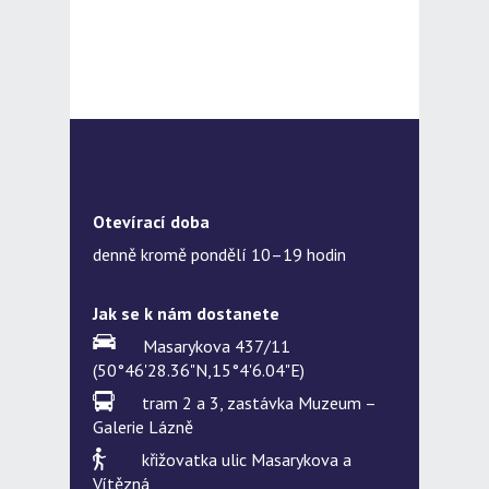
Otevírací doba
denně kromě pondělí 10–19 hodin
Jak se k nám dostanete
Masarykova 437/11
(50°46'28.36"N,15°4'6.04"E)
tram 2 a 3, zastávka Muzeum –
Galerie Lázně
křižovatka ulic Masarykova a
Vítězná