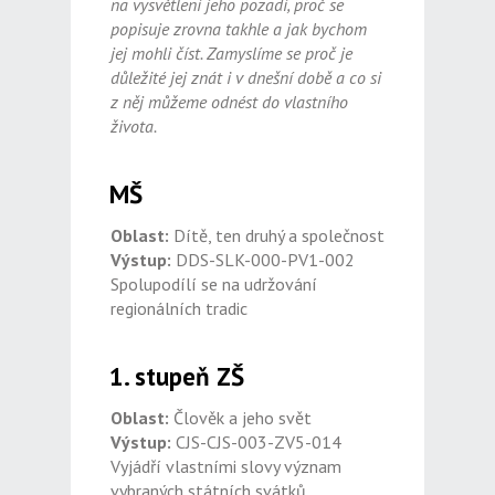
na vysvětlení jeho pozadí, proč se
popisuje zrovna takhle a jak bychom
jej mohli číst. Zamyslíme se proč je
důležité jej znát i v dnešní době a co si
z něj můžeme odnést do vlastního
života.
MŠ
Oblast:
Dítě, ten druhý a společnost
Výstup:
DDS-SLK-000-PV1-002
Spolupodílí se na udržování
regionálních tradic
1. stupeň ZŠ
Oblast:
Člověk a jeho svět
Výstup:
CJS-CJS-003-ZV5-014
Vyjádří vlastními slovy význam
vybraných státních svátků,