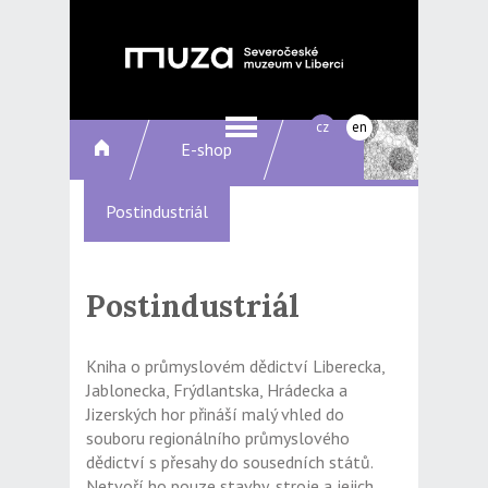
cz
en
E-shop
Postindustriál
Postindustriál
Kniha o průmyslovém dědictví Liberecka,
Jablonecka, Frýdlantska, Hrádecka a
Jizerských hor přináší malý vhled do
souboru regionálního průmyslového
dědictví s přesahy do sousedních států.
Netvoří ho pouze stavby, stroje a jejich