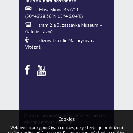
Jak se k nám dostanete
Masarykova 437/11
(50°46'28.36"N,15°4'6.04"E)
tram 2 a 3, zastávka Muzeum –
Galerie Lázně
křižovatka ulic Masarykova a
Vítězná
© 2020, Severočeské muzeum v Liberci –
Cookies
všechna práva vyhrazena
Webové stránky používají cookies, díky kterým je prohlížení
Webdesign & developed by
5Q
stránek příjemnější a snazší. Ke zpracování některých cookies