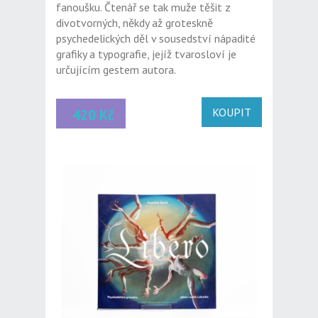
fanoušku. Čtenář se tak muže těšit z
divotvorných, někdy až groteskně
psychedelických děl v sousedství nápadité
grafiky a typografie, jejíž tvarosloví je
určujícím gestem autora.
KOUPIT
420 Kč