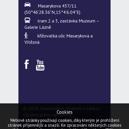
Masarykova 437/11
(50°46'28.36"N,15°4'6.04"E)
tram 2 a 3, zastávka Muzeum –
Galerie Lázně
křižovatka ulic Masarykova a
Vítězná
© 2020, Severočeské muzeum v Liberci –
Cookies
všechna práva vyhrazena
Webové stránky používají cookies, díky kterým je prohlížení
Webdesign & developed by
5Q
stránek příjemnější a snazší. Ke zpracování některých cookies