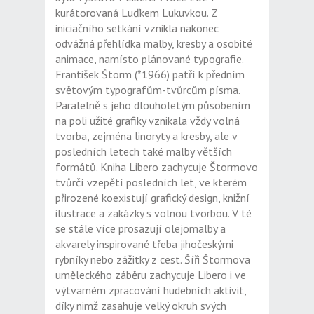
kurátorovaná Luďkem Lukuvkou. Z
iniciačního setkání vznikla nakonec
odvážná přehlídka malby, kresby a osobité
animace, namísto plánované typografie.
František Štorm (*1966) patří k předním
světovým typografům-tvůrcům písma.
Paralelně s jeho dlouholetým působením
na poli užité grafiky vznikala vždy volná
tvorba, zejména linoryty a kresby, ale v
posledních letech také malby větších
formátů. Kniha Libero zachycuje Štormovo
tvůrčí vzepětí posledních let, ve kterém
přirozené koexistují grafický design, knižní
ilustrace a zakázky s volnou tvorbou. V té
se stále více prosazují olejomalby a
akvarely inspirované třeba jihočeskými
rybníky nebo zážitky z cest. Šíři Štormova
uměleckého záběru zachycuje Libero i ve
výtvarném zpracování hudebních aktivit,
díky nimž zasahuje velký okruh svých