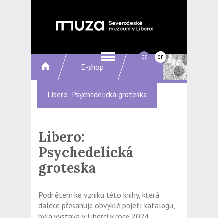
cz
en
E-shop
Libero: Psychedelická groteska
Libero:
Psychedelická
groteska
Podnětem ke vzniku této knihy, která
dalece přesahuje obvyklé pojetí katalogu,
byla výstava v Liberci v roce 2024