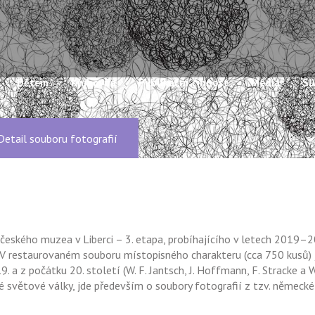
Dětem
Knihovna
Publikační činnost
Média
Sl
Detail souboru fotografií
českého muzea v Liberci – 3. etapa, probíhajícího v letech 2019–
y. V restaurovaném souboru místopisného charakteru (cca 750 kusů) 
. a z počátku 20. století (W. F. Jantsch, J. Hoffmann, F. Stracke a W
 světové války, jde především o soubory fotografií z tzv. německé n