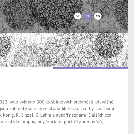
cz
en
užby
E-shop
Kontakty
2022, bylo vybráno 900 ks sbírkových předmětů, převážně
jsou zahrnuty snímky ze starší liberecké tvorby, zastupují
. König, R. Ginzel, G. Lahn) a autoři neznámí. Dalších cca
acistické propagandy (oficiální portréty pohlavárů,