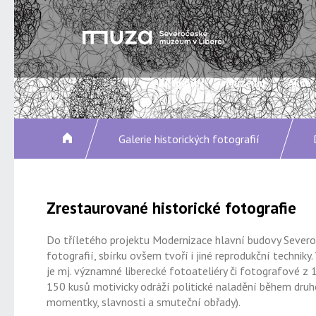
Aktuality
Muzeum
Akce
Galerie historických fotografií
Zrestaurované historické fotografie
Do tříletého projektu Modernizace hlavní budovy Severo
fotografií, sbírku ovšem tvoří i jiné reprodukční technik
je mj. významné liberecké fotoateliéry či fotografové z 19
150 kusů motivicky odráží politické naladění během druhé
momentky, slavnosti a smuteční obřady).