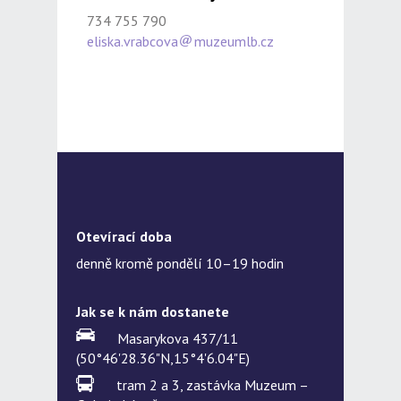
734 755 790
eliska.vrabcova
muzeumlb.cz
Otevírací doba
denně kromě pondělí 10–19 hodin
Jak se k nám dostanete
Masarykova 437/11
(50°46'28.36"N,15°4'6.04"E)
tram 2 a 3, zastávka Muzeum –