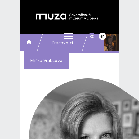
cz
en
Pracovníci
Eliška Vrabcová