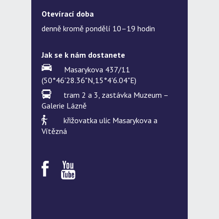
Otevírací doba
denně kromě pondělí 10–19 hodin
Jak se k nám dostanete
Masarykova 437/11
(50°46'28.36"N,15°4'6.04"E)
tram 2 a 3, zastávka Muzeum –
Galerie Lázně
křižovatka ulic Masarykova a
Vítězná