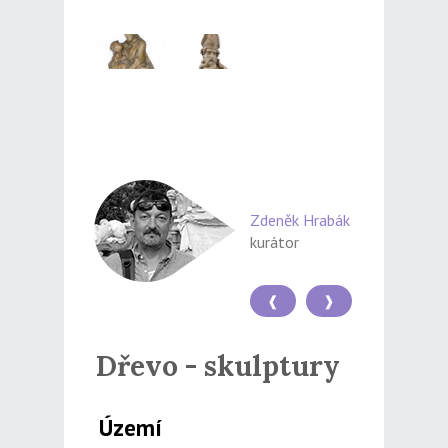
Zdeněk Hrabák
kurátor
❰
❱
Dřevo - skulptury
Území