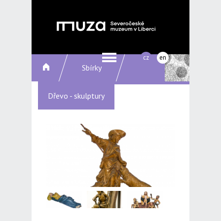
cz
en
Sbírky
Dřevo - skulptury