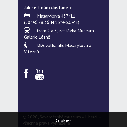
Jak se k nám dostanete
Masarykova 437/11
(50°46'28.36"N,15°4'6.04"E)
tram 2 a 3, zastávka Muzeum –
Galerie Lázně
křižovatka ulic Masarykova a
Vítězná
© 2020, Severočeské muzeum v Liberci –
Cookies
všechna práva vyhrazena