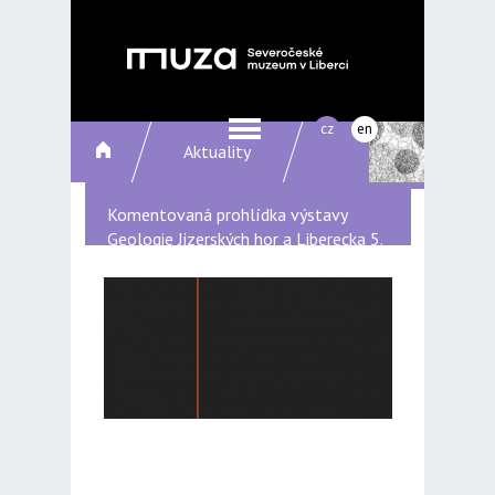
cz
en
Aktuality
Komentovaná prohlídka výstavy
Geologie Jizerských hor a Liberecka 5.
5. 2016 od 17 hodin