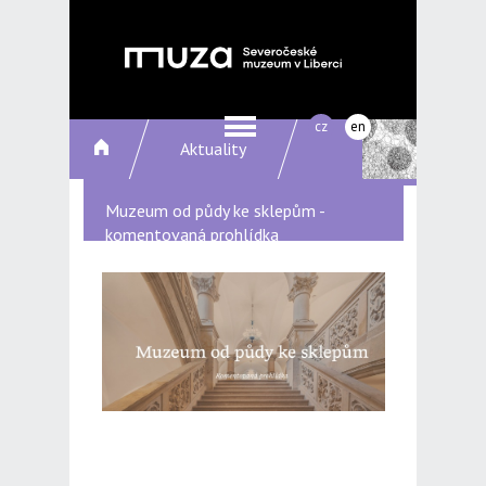
cz
en
Aktuality
Muzeum od půdy ke sklepům -
komentovaná prohlídka