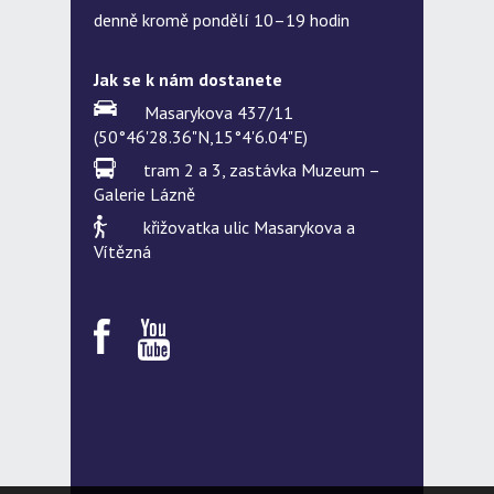
denně kromě pondělí 10–19 hodin
Jak se k nám dostanete
Masarykova 437/11
(50°46'28.36"N,15°4'6.04"E)
tram 2 a 3, zastávka Muzeum –
Galerie Lázně
křižovatka ulic Masarykova a
Vítězná