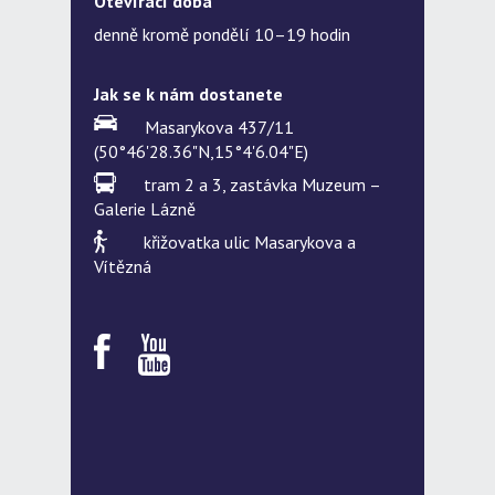
Otevírací doba
denně kromě pondělí 10–19 hodin
Jak se k nám dostanete
Masarykova 437/11
(50°46'28.36"N,15°4'6.04"E)
tram 2 a 3, zastávka Muzeum –
Galerie Lázně
křižovatka ulic Masarykova a
Vítězná