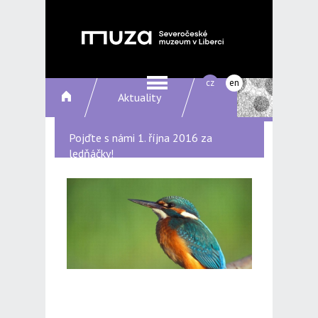
cz
en
Aktuality
Pojďte s námi 1. října 2016 za
ledňáčky!