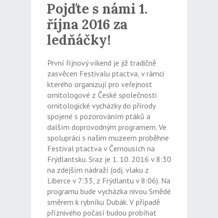
Pojďte s námi 1.
října 2016 za
ledňáčky!
První říjnový víkend je již tradičně
zasvěcen Festivalu ptactva, v rámci
kterého organizují pro veřejnost
ornitologové z České společnosti
ornitologické vycházky do přírody
spojené s pozorováním ptáků a
dalším doprovodným programem. Ve
spolupráci s našim muzeem proběhne
Festival ptactva v Černousích na
Frýdlantsku. Sraz je 1. 10. 2016 v 8:30
na zdejším nádraží (odj. vlaku z
Liberce v 7:33, z Frýdlantu v 8:06). Na
programu bude vycházka nivou Smědé
směrem k rybníku Dubák. V případě
příznivého počasí budou probíhat