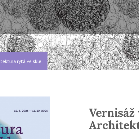
Dětem
Knihovna
Publikační činnost
Média
Sl
itektura rytá ve skle
Vernisáž
Architekt