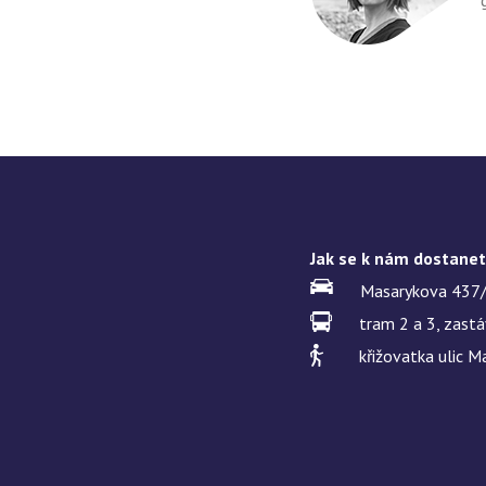
Jak se k nám dostane
Masarykova 437/
tram 2 a 3, zast
křižovatka ulic M