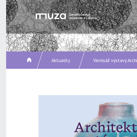
Aktuality
Muzeum
Akce
Aktuality
Vernisáž výstavy Arch