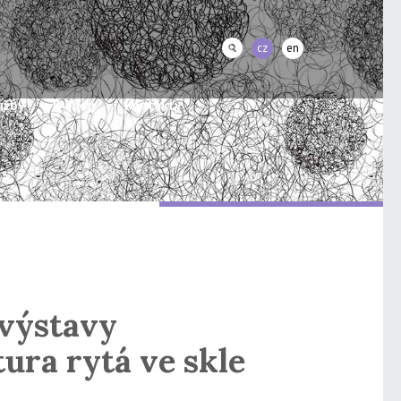
cz
en
užby
E-shop
Kontakty
 výstavy
ura rytá ve skle