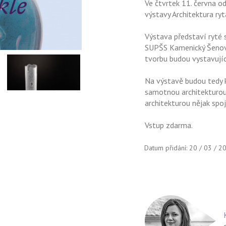
Ve čtvrtek 11. června o
výstavy Architektura ryt
Výstava představí ryté 
SUPŠS Kamenický Šenov 
tvorbu budou vystavující
Na výstavě budou tedy k 
samotnou architekturou, 
architekturou nějak spoj
Vstup zdarma.
Datum přidání: 20 / 03 / 2