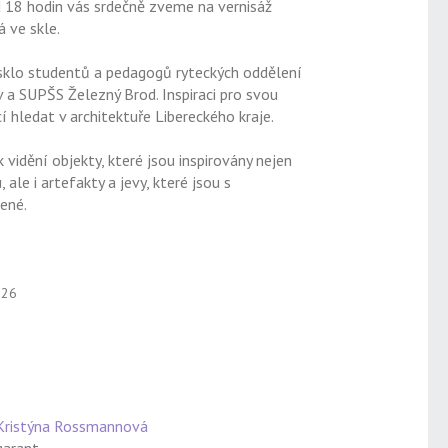
d 18 hodin vás srdečně zveme na vernisáž
á ve skle.
sklo studentů a pedagogů ryteckých oddělení
a SUPŠS Železný Brod. Inspiraci pro svou
 hledat v architektuře Libereckého kraje.
vidění objekty, které jsou inspirovány nejen
ale i artefakty a jevy, které jsou s
ené.
026
Kristýna Rossmannová