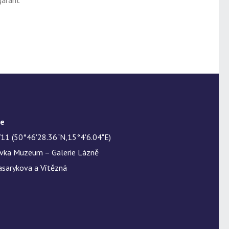
garant
te
11 (50°46'28.36"N,15°4'6.04"E)
ávka Muzeum – Galerie Lázně
asarykova a Vítězná