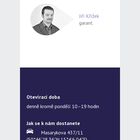
Jiří Křížek
garant
Otevírací doba
denně kromě pondělí 10–19 hodin
Jak se k nám dostanete
Masarykova 437/11
(50°46'28.36"N,15°4'6.04"E)