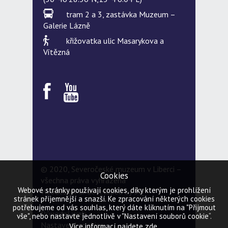
tram 2 a 3, zastávka Muzeum –
Galerie Lázně
křižovatka ulic Masarykova a
Vítězná
© 2020, Severočeské muzeum v Liberci –
Cookies
všechna práva vyhrazena
Webové stránky používají cookies, díky kterým je prohlížení
Webdesign & developed by
5Q
stránek příjemnější a snazší. Ke zpracování některých cookies
potřebujeme od vás souhlas, který dáte kliknutím na "Přijmout
Původní web
vše", nebo nastavte jednotlivě v "Nastavení souborů cookie“.
Nastavení cookies
zde
Více informací najdete
.