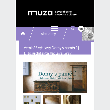
cz
en
Aktuality
Vernisáž výstavy Domy s pamětí |
Dílo architekta Václava Girsy