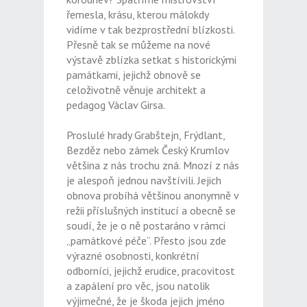
řemesla, krásu, kterou málokdy
vidíme v tak bezprostřední blízkosti.
Přesně tak se můžeme na nové
výstavě zblízka setkat s historickými
památkami, jejichž obnově se
celoživotně věnuje architekt a
pedagog Václav Girsa.
Proslulé hrady Grabštejn, Frýdlant,
Bezděz nebo zámek Český Krumlov
většina z nás trochu zná. Mnozí z nás
je alespoň jednou navštívili. Jejich
obnova probíhá většinou anonymně v
režii příslušných institucí a obecně se
soudí, že je o ně postaráno v rámci
„památkové péče“. Přesto jsou zde
výrazné osobnosti, konkrétní
odborníci, jejichž erudice, pracovitost
a zapálení pro věc, jsou natolik
výjimečné, že je škoda jejich jméno