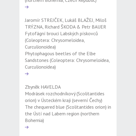
(northern Bohemia, Czech Republic)
Jaromír STREJČEK, Lukáš BLAŽEJ, Miloš
TRÝZNA, Richard ŠKODA & Petr BAUER
Fytofágní brouci Labských pískovců
(Coleoptera: Chrysomeloidea,
Curculionoidea)
Phytophagous beetles of the Elbe
Sandstones (Coleoptera: Chrysomeloidea,
Curculionoidea)
Zbyněk HAVELDA
Modrásek rozchodníkový (Scolitantides
orion) v Ústeckém kraji (severní Čechy)
The chequered blue (Scolitantides orion) in
the Ústí nad Labem region (northern
Bohemia)