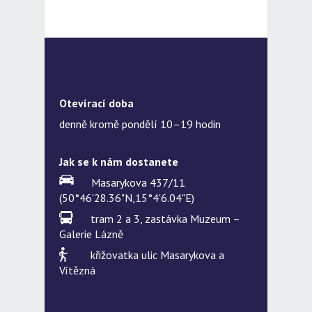
Otevírací doba
denně kromě pondělí 10–19 hodin
Jak se k nám dostanete
Masarykova 437/11
(50°46'28.36"N,15°4'6.04"E)
tram 2 a 3, zastávka Muzeum –
Galerie Lázně
křižovatka ulic Masarykova a
Vítězná